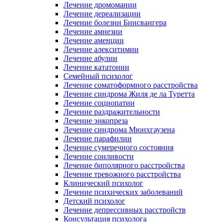
Лечение дромомании
Лечение дереализации
Лечение болезни Бинсвангера
Лечение амнезии
Лечение аменции
Лечение алекситимии
Лечение абулии
Лечение кататонии
Семейный психолог
Лечение соматоформного расстройства
Лечение синдрома Жиля де ла Туретта
Лечение социопатии
Лечение раздражительности
Лечение энкопреза
Лечение синдрома Мюнхгаузена
Лечение парафилии
Лечение сумеречного состояния
Лечение сонливости
Лечение биполярного расстройства
Лечение тревожного расстройства
Клинический психолог
Лечение психических заболеваний
Детский психолог
Лечение депрессивных расстройств
Консультация психолога