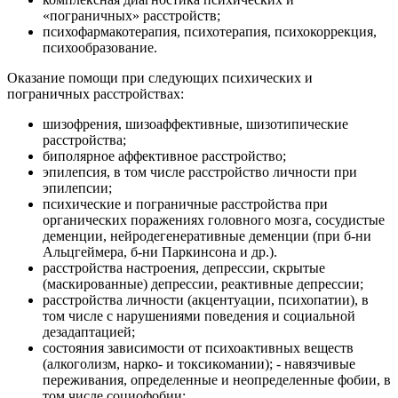
«пограничных» расстройств;
психофармакотерапия, психотерапия, психокоррекция,
психообразование.
Оказание помощи при следующих психических и
пограничных расстройствах:
шизофрения, шизоаффективные, шизотипические
расстройства;
биполярное аффективное расстройство;
эпилепсия, в том числе расстройство личности при
эпилепсии;
психические и пограничные расстройства при
органических поражениях головного мозга, сосудистые
деменции, нейродегенеративные деменции (при б-ни
Альцгеймера, б-ни Паркинсона и др.).
расстройства настроения, депрессии, скрытые
(маскированные) депрессии, реактивные депрессии;
расстройства личности (акцентуации, психопатии), в
том числе с нарушениями поведения и социальной
дезадаптацией;
состояния зависимости от психоактивных веществ
(алкоголизм, нарко- и токсикомании); - навязчивые
переживания, определенные и неопределенные фобии, в
том числе социофобии;