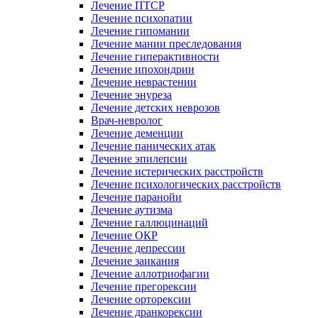
Лечение ПТСР
Лечение психопатии
Лечение гипомании
Лечение мании преследования
Лечение гиперактивности
Лечение ипохондрии
Лечение неврастении
Лечение энуреза
Лечение детских неврозов
Врач-невролог
Лечение деменции
Лечение панических атак
Лечение эпилепсии
Лечение истерических расстройств
Лечение психологических расстройств
Лечение паранойи
Лечение аутизма
Лечение галлюцинаций
Лечение ОКР
Лечение депрессии
Лечение заикания
Лечение аллотриофагии
Лечение прегорексии
Лечение орторексии
Лечение дранкорексии