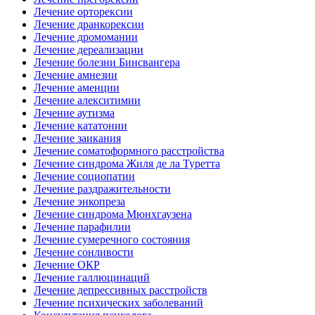
Лечение орторексии
Лечение дранкорексии
Лечение дромомании
Лечение дереализации
Лечение болезни Бинсвангера
Лечение амнезии
Лечение аменции
Лечение алекситимии
Лечение аутизма
Лечение кататонии
Лечение заикания
Лечение соматоформного расстройства
Лечение синдрома Жиля де ла Туретта
Лечение социопатии
Лечение раздражительности
Лечение энкопреза
Лечение синдрома Мюнхгаузена
Лечение парафилии
Лечение сумеречного состояния
Лечение сонливости
Лечение ОКР
Лечение галлюцинаций
Лечение депрессивных расстройств
Лечение психических заболеваний