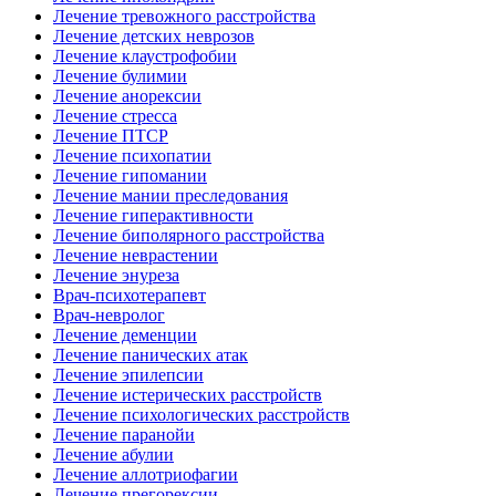
Лечение тревожного расстройства
Лечение детских неврозов
Лечение клаустрофобии
Лечение булимии
Лечение анорексии
Лечение стресса
Лечение ПТСР
Лечение психопатии
Лечение гипомании
Лечение мании преследования
Лечение гиперактивности
Лечение биполярного расстройства
Лечение неврастении
Лечение энуреза
Врач-психотерапевт
Врач-невролог
Лечение деменции
Лечение панических атак
Лечение эпилепсии
Лечение истерических расстройств
Лечение психологических расстройств
Лечение паранойи
Лечение абулии
Лечение аллотриофагии
Лечение прегорексии