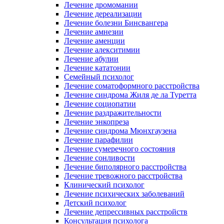
Лечение дромомании
Лечение дереализации
Лечение болезни Бинсвангера
Лечение амнезии
Лечение аменции
Лечение алекситимии
Лечение абулии
Лечение кататонии
Семейный психолог
Лечение соматоформного расстройства
Лечение синдрома Жиля де ла Туретта
Лечение социопатии
Лечение раздражительности
Лечение энкопреза
Лечение синдрома Мюнхгаузена
Лечение парафилии
Лечение сумеречного состояния
Лечение сонливости
Лечение биполярного расстройства
Лечение тревожного расстройства
Клинический психолог
Лечение психических заболеваний
Детский психолог
Лечение депрессивных расстройств
Консультация психолога