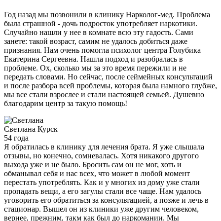
Год назад мы позвонили в клинику Нарколог-мед. Проблема
была страшной - дочь подросток употребляет наркотики.
Случайно нашли у нее в комнате всю эту гадость. Сами
занете: такой возраст, самим не удалось добиться даже
признания. Нам очень помогла психолог центра Голубика
Екатерина Сергеевна. Нашла подход и разобралась в
проблеме. Ох, сколько мы за это время пережили и не
передать словами. Но сейчас, после сеймейных консультаций
и после разбора всей проблемы, которая была намного глубже,
мы все стали взрослее и стали настоящей семьей. Душевно
благодарим центр за такую помощь!
Светлана
Курск
54 года
Я обратилась в клинику для лечения брата. Я уже слышала
отзывы, но конечно, сомневалась. Хотя никакого другого
выхода уже и не было. Бросить сам он не мог, хоть и
обманывал себя и нас всех, что может в любой момент
перестать употреблять. Как и у многих из дому уже стали
пропадать вещи, а его загулы стали все чаще. Нам удалось
уговорить его обратиться за консультацией, а позже и лечь в
стационар. Вышел он из клиники уже другим человеком,
вернее, прежним, такм как был до наркомании. Мы