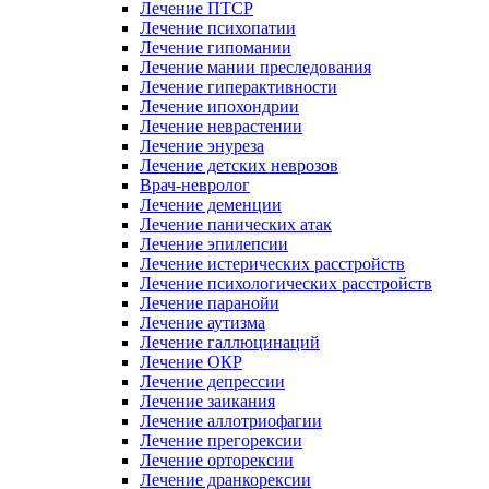
Лечение ПТСР
Лечение психопатии
Лечение гипомании
Лечение мании преследования
Лечение гиперактивности
Лечение ипохондрии
Лечение неврастении
Лечение энуреза
Лечение детских неврозов
Врач-невролог
Лечение деменции
Лечение панических атак
Лечение эпилепсии
Лечение истерических расстройств
Лечение психологических расстройств
Лечение паранойи
Лечение аутизма
Лечение галлюцинаций
Лечение ОКР
Лечение депрессии
Лечение заикания
Лечение аллотриофагии
Лечение прегорексии
Лечение орторексии
Лечение дранкорексии