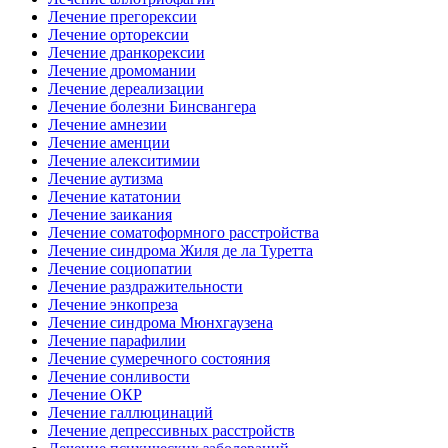
Лечение прегорексии
Лечение орторексии
Лечение дранкорексии
Лечение дромомании
Лечение дереализации
Лечение болезни Бинсвангера
Лечение амнезии
Лечение аменции
Лечение алекситимии
Лечение аутизма
Лечение кататонии
Лечение заикания
Лечение соматоформного расстройства
Лечение синдрома Жиля де ла Туретта
Лечение социопатии
Лечение раздражительности
Лечение энкопреза
Лечение синдрома Мюнхгаузена
Лечение парафилии
Лечение сумеречного состояния
Лечение сонливости
Лечение ОКР
Лечение галлюцинаций
Лечение депрессивных расстройств