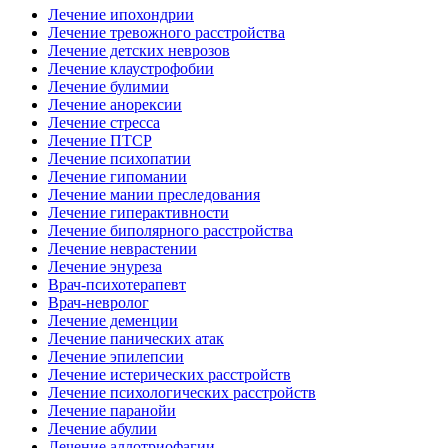
Лечение ипохондрии
Лечение тревожного расстройства
Лечение детских неврозов
Лечение клаустрофобии
Лечение булимии
Лечение анорексии
Лечение стресса
Лечение ПТСР
Лечение психопатии
Лечение гипомании
Лечение мании преследования
Лечение гиперактивности
Лечение биполярного расстройства
Лечение неврастении
Лечение энуреза
Врач-психотерапевт
Врач-невролог
Лечение деменции
Лечение панических атак
Лечение эпилепсии
Лечение истерических расстройств
Лечение психологических расстройств
Лечение паранойи
Лечение абулии
Лечение аллотриофагии