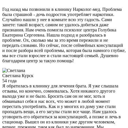
Год назад мы позвонили в клинику Нарколог-мед. Проблема
была страшной - дочь подросток употребляет наркотики.
Случайно нашли у нее в комнате всю эту гадость. Сами
занете: такой возраст, самим не удалось добиться даже
признания. Нам очень помогла психолог центра Голубика
Екатерина Сергеевна. Нашла подход и разобралась в
проблеме. Ох, сколько мы за это время пережили и не
передать словами. Но сейчас, после сеймейных консультаций
и после разбора всей проблемы, которая была намного глубже,
мы все стали взрослее и стали настоящей семьей. Душевно
благодарим центр за такую помощь!
Светлана
Курск
54 года
Я обратилась в клинику для лечения брата. Я уже слышала
отзывы, но конечно, сомневалась. Хотя никакого другого
выхода уже и не было. Бросить сам он не мог, хоть и
обманывал себя и нас всех, что может в любой момент
перестать употреблять. Как и у многих из дому уже стали
пропадать вещи, а его загулы стали все чаще. Нам удалось
уговорить его обратиться за консультацией, а позже и лечь в
стационар. Вышел он из клиники уже другим человеком,
вернее, прежним, такм как был до наркомании. Мы