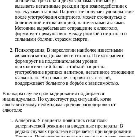
основе налтрексона и дисульфирама. Они могут
вызывать негативные реакции при взаимодействии с
молекулами этанола. Пациент не получает удовольствие
после употребления спиртного, может столкнуться с
болезненной интоксикацией, паническими атаками.
Методика вырабатывает отвращение к алкоголю,
формирует прямую связь между рюмкой спиртного и
сильными болями, страхом смерти.
Психотерапия. В наркологии наиболее известными
являются метод Довженко и гипноз. Психотерапевт
формирует на подсознательном уровне
психологический блок – стойкий запрет на
употребление крепких напитков, негативное отношение
к алкоголю. Это помогает справиться с тягой,
поддерживает больного в борьбе с зависимостью.
В каждом случае срок кодирования подбирается
индивидуально. Но существует ряд ситуаций, когда
алкозависимому необходима срочная раскодировка от
алкоголя:
Аллергия. У пациента появились симптомы
аллергической реакции на введенные препараты. В
редких случаях проблема встречается при кодировании
Торпедо. Препарат вводится под кожу в капсуле, которая