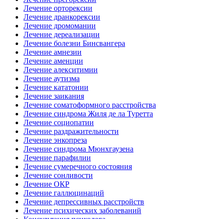
Лечение орторексии
Лечение дранкорексии
Лечение дромомании
Лечение дереализации
Лечение болезни Бинсвангера
Лечение амнезии
Лечение аменции
Лечение алекситимии
Лечение аутизма
Лечение кататонии
Лечение заикания
Лечение соматоформного расстройства
Лечение синдрома Жиля де ла Туретта
Лечение социопатии
Лечение раздражительности
Лечение энкопреза
Лечение синдрома Мюнхгаузена
Лечение парафилии
Лечение сумеречного состояния
Лечение сонливости
Лечение ОКР
Лечение галлюцинаций
Лечение депрессивных расстройств
Лечение психических заболеваний