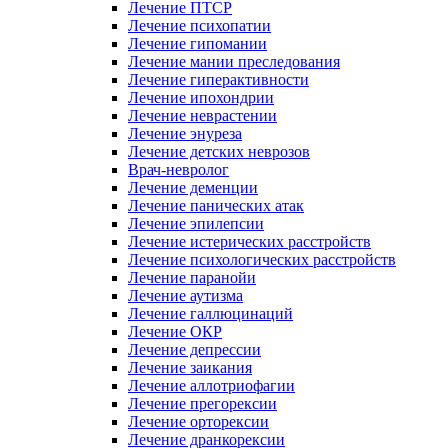
Лечение ПТСР
Лечение психопатии
Лечение гипомании
Лечение мании преследования
Лечение гиперактивности
Лечение ипохондрии
Лечение неврастении
Лечение энуреза
Лечение детских неврозов
Врач-невролог
Лечение деменции
Лечение панических атак
Лечение эпилепсии
Лечение истерических расстройств
Лечение психологических расстройств
Лечение паранойи
Лечение аутизма
Лечение галлюцинаций
Лечение ОКР
Лечение депрессии
Лечение заикания
Лечение аллотриофагии
Лечение прегорексии
Лечение орторексии
Лечение дранкорексии