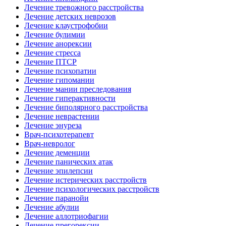
Лечение тревожного расстройства
Лечение детских неврозов
Лечение клаустрофобии
Лечение булимии
Лечение анорексии
Лечение стресса
Лечение ПТСР
Лечение психопатии
Лечение гипомании
Лечение мании преследования
Лечение гиперактивности
Лечение биполярного расстройства
Лечение неврастении
Лечение энуреза
Врач-психотерапевт
Врач-невролог
Лечение деменции
Лечение панических атак
Лечение эпилепсии
Лечение истерических расстройств
Лечение психологических расстройств
Лечение паранойи
Лечение абулии
Лечение аллотриофагии
Лечение прегорексии