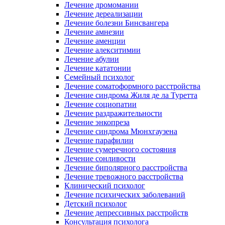
Лечение дромомании
Лечение дереализации
Лечение болезни Бинсвангера
Лечение амнезии
Лечение аменции
Лечение алекситимии
Лечение абулии
Лечение кататонии
Семейный психолог
Лечение соматоформного расстройства
Лечение синдрома Жиля де ла Туретта
Лечение социопатии
Лечение раздражительности
Лечение энкопреза
Лечение синдрома Мюнхгаузена
Лечение парафилии
Лечение сумеречного состояния
Лечение сонливости
Лечение биполярного расстройства
Лечение тревожного расстройства
Клинический психолог
Лечение психических заболеваний
Детский психолог
Лечение депрессивных расстройств
Консультация психолога