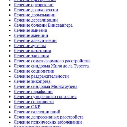
Лечение орторексии
Лечение дранкорексии
Лечение дромомании
Лечение дереализации
Лечение болезни Бинсвангера
Лечение амнезии
Лечение аменции
Лечение алекситимии
Лечение аутизма
Лечение кататонии
Лечение заикания
Лечение соматоформного расстройства
Лечение синдрома Жиля де ла Туретта
Лечение социопатии
Лечение раздражительности
Лечение энкопреза
Лечение синдрома Мюнхгаузена
Лечение парафилии
Лечение сумеречного состояния
Лечение сонливости
Лечение ОКР
Лечение галлюцинаций
Лечение депрессивных расстройств
Лечение психических заболеваний