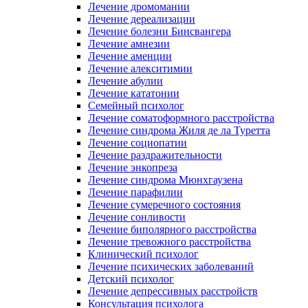
Лечение дромомании
Лечение дереализации
Лечение болезни Бинсвангера
Лечение амнезии
Лечение аменции
Лечение алекситимии
Лечение абулии
Лечение кататонии
Семейный психолог
Лечение соматоформного расстройства
Лечение синдрома Жиля де ла Туретта
Лечение социопатии
Лечение раздражительности
Лечение энкопреза
Лечение синдрома Мюнхгаузена
Лечение парафилии
Лечение сумеречного состояния
Лечение сонливости
Лечение биполярного расстройства
Лечение тревожного расстройства
Клинический психолог
Лечение психических заболеваний
Детский психолог
Лечение депрессивных расстройств
Консультация психолога