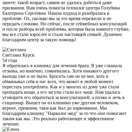
занете: такой возраст, самим не удалось добиться даже
признания. Нам очень помогла психолог центра Голубика
Екатерина Сергеевна. Нашла подход и разобралась в
проблеме. Ох, сколько мы за это время пережили и не
передать словами. Но сейчас, после сеймейных консультаций
и после разбора всей проблемы, которая была намного глубже,
мы все стали взрослее и стали настоящей семьей. Душевно
благодарим центр за такую помощь!
Светлана
Курск
54 года
Я обратилась в клинику для лечения брата. Я уже слышала
отзывы, но конечно, сомневалась. Хотя никакого другого
выхода уже и не было. Бросить сам он не мог, хоть и
обманывал себя и нас всех, что может в любой момент
перестать употреблять. Как и у многих из дому уже стали
пропадать вещи, а его загулы стали все чаще. Нам удалось
уговорить его обратиться за консультацией, а позже и лечь в
стационар. Вышел он из клиники уже другим человеком,
вернее, прежним, такм как был до наркомании. Мы
благодарим клинику "Нарколог-мед" за то что они помогают
таким как мы. Это реально работающее и эффективное
лечение.