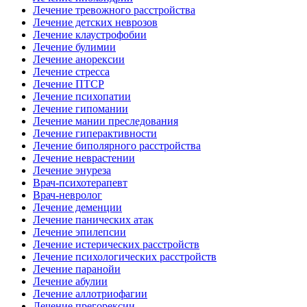
Лечение тревожного расстройства
Лечение детских неврозов
Лечение клаустрофобии
Лечение булимии
Лечение анорексии
Лечение стресса
Лечение ПТСР
Лечение психопатии
Лечение гипомании
Лечение мании преследования
Лечение гиперактивности
Лечение биполярного расстройства
Лечение неврастении
Лечение энуреза
Врач-психотерапевт
Врач-невролог
Лечение деменции
Лечение панических атак
Лечение эпилепсии
Лечение истерических расстройств
Лечение психологических расстройств
Лечение паранойи
Лечение абулии
Лечение аллотриофагии
Лечение прегорексии