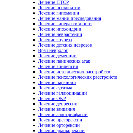
Лечение ПТСР
Лечение психопатии
Лечение гипомании
Лечение мании преследования
Лечение гиперактивности
Лечение ипохондрии
Лечение неврастении
Лечение энуреза
Лечение детских неврозов
Врач-невролог
Лечение деменции
Лечение панических атак
Лечение эпилепсии
Лечение истерических расстройств
Лечение психологических расстройств
Лечение паранойи
Лечение аутизма
Лечение галлюцинаций
Лечение ОКР
Лечение депрессии
Лечение заикания
Лечение аллотриофагии
Лечение прегорексии
Лечение орторексии
Лечение дранкорексии