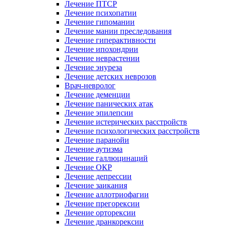
Лечение ПТСР
Лечение психопатии
Лечение гипомании
Лечение мании преследования
Лечение гиперактивности
Лечение ипохондрии
Лечение неврастении
Лечение энуреза
Лечение детских неврозов
Врач-невролог
Лечение деменции
Лечение панических атак
Лечение эпилепсии
Лечение истерических расстройств
Лечение психологических расстройств
Лечение паранойи
Лечение аутизма
Лечение галлюцинаций
Лечение ОКР
Лечение депрессии
Лечение заикания
Лечение аллотриофагии
Лечение прегорексии
Лечение орторексии
Лечение дранкорексии