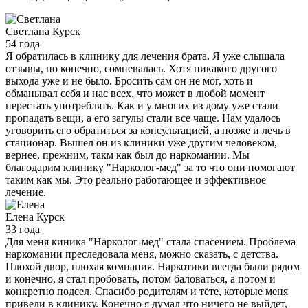
Светлана
Курск
54 года
Я обратилась в клинику для лечения брата. Я уже слышала
отзывы, но конечно, сомневалась. Хотя никакого другого
выхода уже и не было. Бросить сам он не мог, хоть и
обманывал себя и нас всех, что может в любой момент
перестать употреблять. Как и у многих из дому уже стали
пропадать вещи, а его загулы стали все чаще. Нам удалось
уговорить его обратиться за консультацией, а позже и лечь в
стационар. Вышел он из клиники уже другим человеком,
вернее, прежним, такм как был до наркомании. Мы
благодарим клинику "Нарколог-мед" за то что они помогают
таким как мы. Это реально работающее и эффективное
лечение.
Елена
Курск
33 года
Для меня киника "Нарколог-мед" стала спасением. Проблема
наркомании преследовала меня, можно сказать, с детства.
Плохой двор, плохая компания. Наркотики всегда были рядом
и конечно, я стал пробовать, потом баловаться, а потом и
конкретно подсел. Спасибо родителям и тёте, которые меня
привели в клинику. Конечно я думал что ничего не выйдет,