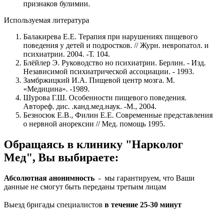
признаков булимии.
Используемая литература
Балакирева Е.Е. Терапия при нарушениях пищевого
поведения у детей и подростков. // Журн. невропатол. и
психиатрии. 2004. -Т. 104.
Блёйлер Э. Руководство но психиатрии. Берлин. - Изд.
Независимой психиатрической ассоциации. - 1993.
Замбржицкий И.А. Пищевой центр мозга. М.
«Медицина». -1989.
Шурова Г.Ш. Особенности пищевого поведения.
Автореф. дис. .канд.мед.наук. -М., 2004.
Безносюк Е.В., Филин Е.Е. Современные представления
о нервной анорексии // Мед. помощь 1995.
Обращаясь в клинику "Нарколог
Мед", Вы выбираете:
Абсолютная анонимность
- мы гарантируем, что Ваши
данные не смогут быть переданы третьим лицам
Выезд бригады специалистов
в течение 25-30 минут