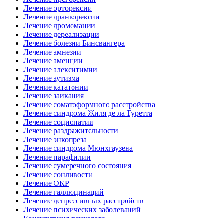
Лечение орторексии
Лечение дранкорексии
Лечение дромомании
Лечение дереализации
Лечение болезни Бинсвангера
Лечение амнезии
Лечение аменции
Лечение алекситимии
Лечение аутизма
Лечение кататонии
Лечение заикания
Лечение соматоформного расстройства
Лечение синдрома Жиля де ла Туретта
Лечение социопатии
Лечение раздражительности
Лечение энкопреза
Лечение синдрома Мюнхгаузена
Лечение парафилии
Лечение сумеречного состояния
Лечение сонливости
Лечение ОКР
Лечение галлюцинаций
Лечение депрессивных расстройств
Лечение психических заболеваний