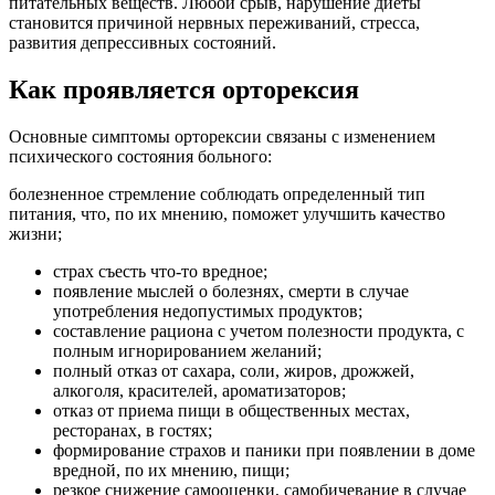
питательных веществ. Любой срыв, нарушение диеты
становится причиной нервных переживаний, стресса,
развития депрессивных состояний.
Как проявляется орторексия
Основные симптомы орторексии связаны с изменением
психического состояния больного:
болезненное стремление соблюдать определенный тип
питания, что, по их мнению, поможет улучшить качество
жизни;
страх съесть что-то вредное;
появление мыслей о болезнях, смерти в случае
употребления недопустимых продуктов;
составление рациона с учетом полезности продукта, с
полным игнорированием желаний;
полный отказ от сахара, соли, жиров, дрожжей,
алкоголя, красителей, ароматизаторов;
отказ от приема пищи в общественных местах,
ресторанах, в гостях;
формирование страхов и паники при появлении в доме
вредной, по их мнению, пищи;
резкое снижение самооценки, самобичевание в случае