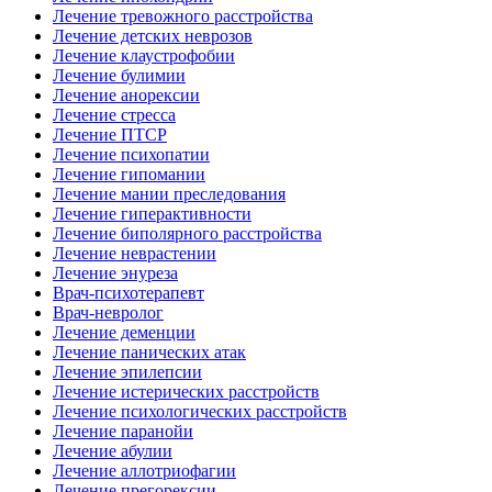
Лечение тревожного расстройства
Лечение детских неврозов
Лечение клаустрофобии
Лечение булимии
Лечение анорексии
Лечение стресса
Лечение ПТСР
Лечение психопатии
Лечение гипомании
Лечение мании преследования
Лечение гиперактивности
Лечение биполярного расстройства
Лечение неврастении
Лечение энуреза
Врач-психотерапевт
Врач-невролог
Лечение деменции
Лечение панических атак
Лечение эпилепсии
Лечение истерических расстройств
Лечение психологических расстройств
Лечение паранойи
Лечение абулии
Лечение аллотриофагии
Лечение прегорексии