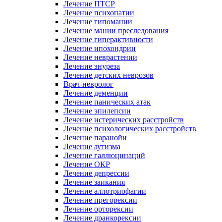
Лечение ПТСР
Лечение психопатии
Лечение гипомании
Лечение мании преследования
Лечение гиперактивности
Лечение ипохондрии
Лечение неврастении
Лечение энуреза
Лечение детских неврозов
Врач-невролог
Лечение деменции
Лечение панических атак
Лечение эпилепсии
Лечение истерических расстройств
Лечение психологических расстройств
Лечение паранойи
Лечение аутизма
Лечение галлюцинаций
Лечение ОКР
Лечение депрессии
Лечение заикания
Лечение аллотриофагии
Лечение прегорексии
Лечение орторексии
Лечение дранкорексии