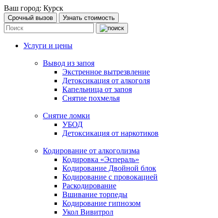
Ваш город:
Курск
Срочный вызов
Узнать стоимость
Услуги и цены
Вывод из запоя
Экстренное вытрезвление
Детоксикация от алкоголя
Капельница от запоя
Снятие похмелья
Снятие ломки
УБОД
Детоксикация от наркотиков
Кодирование от алкоголизма
Кодировка «Эспераль»
Кодирование Двойной блок
Кодирование с провокацией
Раскодирование
Вшивание торпеды
Кодирование гипнозом
Укол Вивитрол