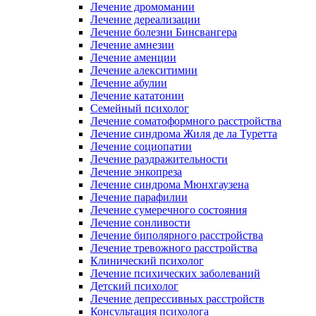
Лечение дромомании
Лечение дереализации
Лечение болезни Бинсвангера
Лечение амнезии
Лечение аменции
Лечение алекситимии
Лечение абулии
Лечение кататонии
Семейный психолог
Лечение соматоформного расстройства
Лечение синдрома Жиля де ла Туретта
Лечение социопатии
Лечение раздражительности
Лечение энкопреза
Лечение синдрома Мюнхгаузена
Лечение парафилии
Лечение сумеречного состояния
Лечение сонливости
Лечение биполярного расстройства
Лечение тревожного расстройства
Клинический психолог
Лечение психических заболеваний
Детский психолог
Лечение депрессивных расстройств
Консультация психолога