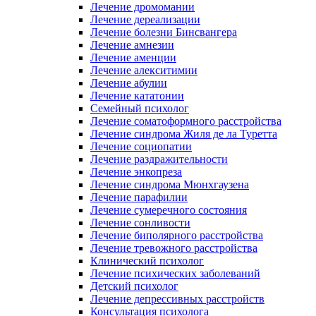
Лечение дромомании
Лечение дереализации
Лечение болезни Бинсвангера
Лечение амнезии
Лечение аменции
Лечение алекситимии
Лечение абулии
Лечение кататонии
Семейный психолог
Лечение соматоформного расстройства
Лечение синдрома Жиля де ла Туретта
Лечение социопатии
Лечение раздражительности
Лечение энкопреза
Лечение синдрома Мюнхгаузена
Лечение парафилии
Лечение сумеречного состояния
Лечение сонливости
Лечение биполярного расстройства
Лечение тревожного расстройства
Клинический психолог
Лечение психических заболеваний
Детский психолог
Лечение депрессивных расстройств
Консультация психолога