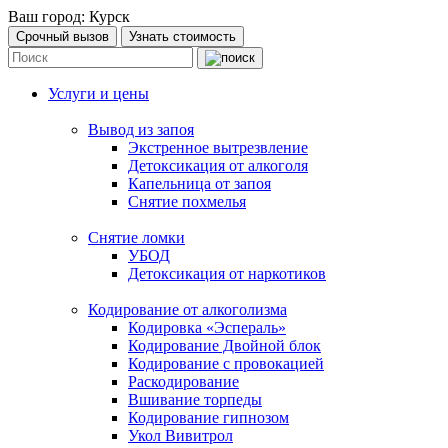
Ваш город:
Курск
Срочный вызов
Узнать стоимость
Услуги и цены
Вывод из запоя
Экстренное вытрезвление
Детоксикация от алкоголя
Капельница от запоя
Снятие похмелья
Снятие ломки
УБОД
Детоксикация от наркотиков
Кодирование от алкоголизма
Кодировка «Эспераль»
Кодирование Двойной блок
Кодирование с провокацией
Раскодирование
Вшивание торпеды
Кодирование гипнозом
Укол Вивитрол