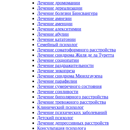
Лечение дромомании
Лечение дереализации
Лечение болезни Бинсвангера
Лечение амнезии
Лечение аменции
Лечение алекситимии
Лечение абулии
Лечение кататонии
Семейный психолог
Лечение соматоформного расстройства
Лечение синдрома Жиля де ла Туретта
Лечение социопатии
Лечение раздражительности
Лечение энкопреза
Лечение синдрома Мюнхгаузена
Лечение парафилии
Лечение сумеречного состояния
Лечение сонливости
Лечение биполярного расстройства
Лечение тревожного расстройства
Клинический психолог
Лечение психических заболеваний
Детский психолог
Лечение депрессивных расстройств
Консультация психолога