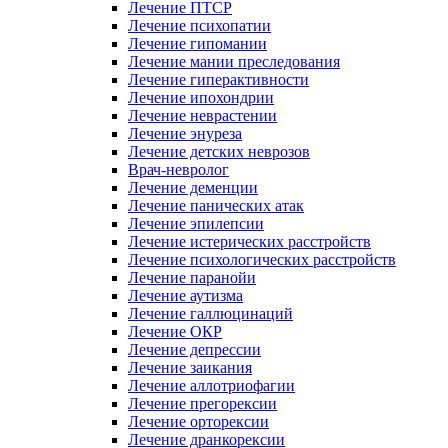
Лечение ПТСР
Лечение психопатии
Лечение гипомании
Лечение мании преследования
Лечение гиперактивности
Лечение ипохондрии
Лечение неврастении
Лечение энуреза
Лечение детских неврозов
Врач-невролог
Лечение деменции
Лечение панических атак
Лечение эпилепсии
Лечение истерических расстройств
Лечение психологических расстройств
Лечение паранойи
Лечение аутизма
Лечение галлюцинаций
Лечение ОКР
Лечение депрессии
Лечение заикания
Лечение аллотриофагии
Лечение прегорексии
Лечение орторексии
Лечение дранкорексии