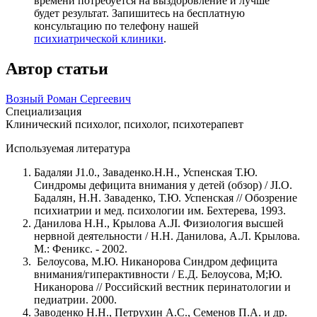
времени потребуется на выздоровление и лучше
будет результат. Запишитесь на бесплатную
консультацию по телефону нашей
психиатрической клиники
.
Автор статьи
Возный Роман Сергеевич
Специализация
Клинический психолог, психолог, психотерапевт
Используемая литература
Бадаляи J1.0., Заваденко.Н.Н., Успенская Т.Ю.
Синдромы дефицита внимания у детей (обзор) / JI.O.
Бадалян, Н.Н. Заваденко, Т.Ю. Успенская // Обозрение
психиатрии и мед. психологии им. Бехтерева, 1993.
Данилова Н.Н., Крылова A.JI. Физиология высшей
нервной деятельности / Н.Н. Данилова, А.Л. Крылова.
М.: Феникс. - 2002.
Белоусова, М.Ю. Никанорова Синдром дефицита
внимания/гиперактивности / Е.Д. Белоусова, М;Ю.
Никанорова // Российский вестник перинатологии и
педиатрии. 2000.
Заводенко Н.Н., Петрухин А.С., Семенов П.А. и др.