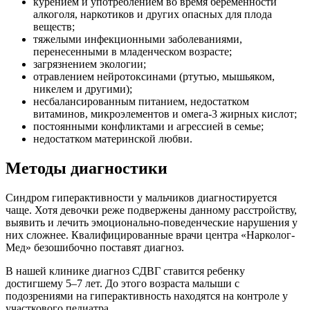
курением и употреблением во время беременности
алкоголя, наркотиков и других опасных для плода
веществ;
тяжелыми инфекционными заболеваниями,
перенесенными в младенческом возрасте;
загрязнением экологии;
отравлением нейротоксинами (ртутью, мышьяком,
никелем и другими);
несбалансированным питанием, недостатком
витаминов, микроэлементов и омега-3 жирных кислот;
постоянными конфликтами и агрессией в семье;
недостатком материнской любви.
Методы диагностики
Синдром гиперактивности у мальчиков диагностируется
чаще. Хотя девочки реже подвержены данному расстройству,
выявить и лечить эмоционально-поведенческие нарушения у
них сложнее. Квалифицированные врачи центра «Нарколог-
Мед» безошибочно поставят диагноз.
В нашей клинике диагноз СДВГ ставится ребенку
достигшему 5–7 лет. До этого возраста малыши с
подозрениями на гиперактивность находятся на контроле у
участкового педиатра.