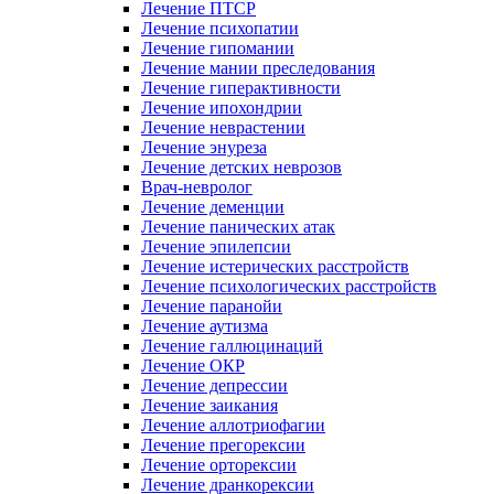
Лечение ПТСР
Лечение психопатии
Лечение гипомании
Лечение мании преследования
Лечение гиперактивности
Лечение ипохондрии
Лечение неврастении
Лечение энуреза
Лечение детских неврозов
Врач-невролог
Лечение деменции
Лечение панических атак
Лечение эпилепсии
Лечение истерических расстройств
Лечение психологических расстройств
Лечение паранойи
Лечение аутизма
Лечение галлюцинаций
Лечение ОКР
Лечение депрессии
Лечение заикания
Лечение аллотриофагии
Лечение прегорексии
Лечение орторексии
Лечение дранкорексии