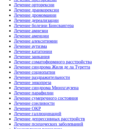
Лечение орторексии
Лечение дранкорексии
Лечение дромомании
Лечение дереализации
Лечение болезни Бинсвангера
Лечение амнезии
Лечение аменции
Лечение алекситимии
Лечение аутизма
Лечение кататонии
Лечение заикания
Лечение соматоформного расстройства
Лечение синдрома Жиля де ла Туретта
Лечение социопатии
Лечение раздражительности
Лечение энкопреза
Лечение синдрома Мюнхгаузена
Лечение парафилии
Лечение сумеречного состояния
Лечение сонливости
Лечение ОКР
Лечение галлюцинаций
Лечение депрессивных расстройств
Лечение психических заболеваний