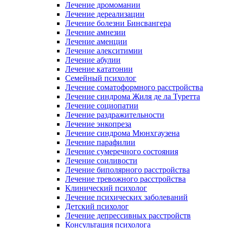
Лечение дромомании
Лечение дереализации
Лечение болезни Бинсвангера
Лечение амнезии
Лечение аменции
Лечение алекситимии
Лечение абулии
Лечение кататонии
Семейный психолог
Лечение соматоформного расстройства
Лечение синдрома Жиля де ла Туретта
Лечение социопатии
Лечение раздражительности
Лечение энкопреза
Лечение синдрома Мюнхгаузена
Лечение парафилии
Лечение сумеречного состояния
Лечение сонливости
Лечение биполярного расстройства
Лечение тревожного расстройства
Клинический психолог
Лечение психических заболеваний
Детский психолог
Лечение депрессивных расстройств
Консультация психолога