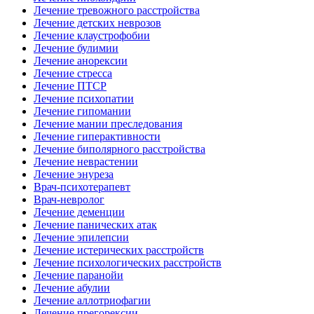
Лечение тревожного расстройства
Лечение детских неврозов
Лечение клаустрофобии
Лечение булимии
Лечение анорексии
Лечение стресса
Лечение ПТСР
Лечение психопатии
Лечение гипомании
Лечение мании преследования
Лечение гиперактивности
Лечение биполярного расстройства
Лечение неврастении
Лечение энуреза
Врач-психотерапевт
Врач-невролог
Лечение деменции
Лечение панических атак
Лечение эпилепсии
Лечение истерических расстройств
Лечение психологических расстройств
Лечение паранойи
Лечение абулии
Лечение аллотриофагии
Лечение прегорексии