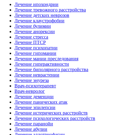
Лечение ипохондрии
Лечение тревожного расстройства
Лечение детских неврозов
Лечение клаустрофобии
Лечение булимии
Лечение анорексии
Лечение стресса
Лечение ПТСР
Лечение психопатии
Лечение гипомании
Лечение мании преследования
Лечение гиперактивности
Лечение биполярного расстройства
Лечение неврастении
Лечение энуреза
Врач-психотерапевт
Врач-невролог
Лечение деменции
Лечение панических атак
Лечение эпилепсии
Лечение истерических расстройств
Лечение психологических расстройств
Лечение паранойи
Лечение абулии
Лечение аллотриофагии