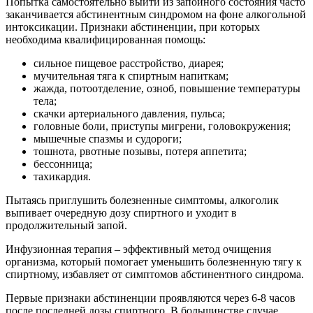
Попытка самостоятельно выйти из запойного состояния часто
заканчивается абстинентным синдромом на фоне алкогольной
интоксикации. Признаки абстиненции, при которых
необходима квалифицированная помощь:
сильное пищевое расстройство, диарея;
мучительная тяга к спиртным напиткам;
жажда, потоотделение, озноб, повышение температуры
тела;
скачки артериального давления, пульса;
головные боли, приступы мигрени, головокружения;
мышечные спазмы и судороги;
тошнота, рвотные позывы, потеря аппетита;
бессонница;
тахикардия.
Пытаясь приглушить болезненные симптомы, алкоголик
выпивает очередную дозу спиртного и уходит в
продолжительный запой.
Инфузионная терапия – эффективный метод очищения
организма, который помогает уменьшить болезненную тягу к
спиртному, избавляет от симптомов абстинентного синдрома.
Первые признаки абстиненции проявляются через 6-8 часов
после последней дозы спиртного. В большинстве случае