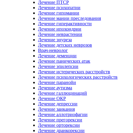
Лечение ПТСР
Лечение психопатии
Лечение гипомании
Лечение мании преследования
Лечение гиперактивности
Лечение ипохондрии
Лечение неврастении
Лечение энуреза
Лечение детских неврозов
Врач-невролог
Лечение деменции
Лечение панических атак
Лечение эпилепсии
Лечение истерических расстройств
Лечение психологических расстройств
Лечение паранойи
Лечение аутизма
Лечение галлюцинаций
Лечение ОКР
Лечение депрессии
Лечение заикания
Лечение аллотриофагии
Лечение прегорексии
Лечение орторексии
Лечение дранкорексии