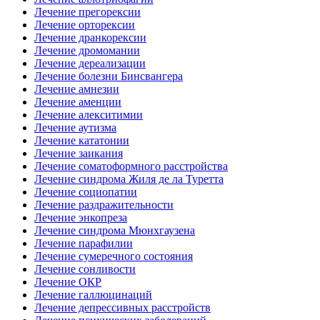
Лечение прегорексии
Лечение орторексии
Лечение дранкорексии
Лечение дромомании
Лечение дереализации
Лечение болезни Бинсвангера
Лечение амнезии
Лечение аменции
Лечение алекситимии
Лечение аутизма
Лечение кататонии
Лечение заикания
Лечение соматоформного расстройства
Лечение синдрома Жиля де ла Туретта
Лечение социопатии
Лечение раздражительности
Лечение энкопреза
Лечение синдрома Мюнхгаузена
Лечение парафилии
Лечение сумеречного состояния
Лечение сонливости
Лечение ОКР
Лечение галлюцинаций
Лечение депрессивных расстройств