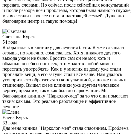
передать словами. Но сейчас, после сеймейных консультаций
и после разбора всей проблемы, которая была намного глубже,
мы все стали взрослее и стали настоящей семьей. Душевно
благодарим центр за такую помощь!
Светлана
Курск
54 года
Я обратилась в клинику для лечения брата. Я уже слышала
отзывы, но конечно, сомневалась. Хотя никакого другого
выхода уже и не было. Бросить сам он не мог, хоть и
обманывал себя и нас всех, что может в любой момент
перестать употреблять. Как и у многих из дому уже стали
пропадать вещи, а его загулы стали все чаще. Нам удалось
уговорить его обратиться за консультацией, а позже и лечь в
стационар. Вышел он из клиники уже другим человеком,
вернее, прежним, такм как был до наркомании. Мы
благодарим клинику "Нарколог-мед" за то что они помогают
таким как мы. Это реально работающее и эффективное
лечение.
Елена
Курск
33 года
Для меня киника "Нарколог-мед" стала спасением. Проблема
наркомании преследовала меня, можно сказать, с детства.