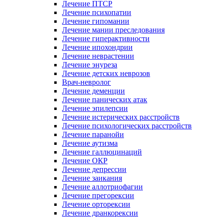
Лечение ПТСР
Лечение психопатии
Лечение гипомании
Лечение мании преследования
Лечение гиперактивности
Лечение ипохондрии
Лечение неврастении
Лечение энуреза
Лечение детских неврозов
Врач-невролог
Лечение деменции
Лечение панических атак
Лечение эпилепсии
Лечение истерических расстройств
Лечение психологических расстройств
Лечение паранойи
Лечение аутизма
Лечение галлюцинаций
Лечение ОКР
Лечение депрессии
Лечение заикания
Лечение аллотриофагии
Лечение прегорексии
Лечение орторексии
Лечение дранкорексии