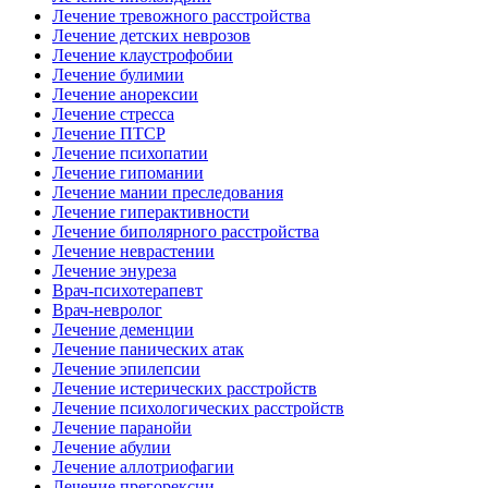
Лечение тревожного расстройства
Лечение детских неврозов
Лечение клаустрофобии
Лечение булимии
Лечение анорексии
Лечение стресса
Лечение ПТСР
Лечение психопатии
Лечение гипомании
Лечение мании преследования
Лечение гиперактивности
Лечение биполярного расстройства
Лечение неврастении
Лечение энуреза
Врач-психотерапевт
Врач-невролог
Лечение деменции
Лечение панических атак
Лечение эпилепсии
Лечение истерических расстройств
Лечение психологических расстройств
Лечение паранойи
Лечение абулии
Лечение аллотриофагии
Лечение прегорексии