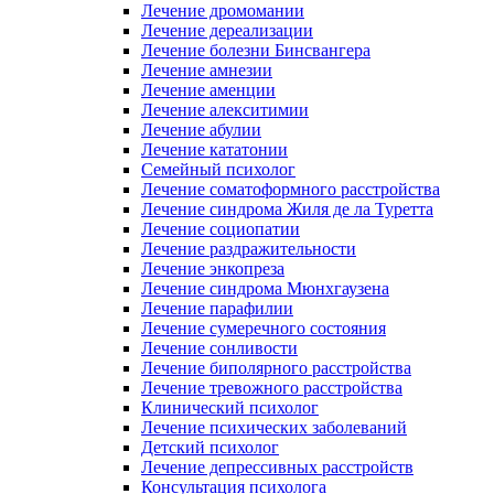
Лечение дромомании
Лечение дереализации
Лечение болезни Бинсвангера
Лечение амнезии
Лечение аменции
Лечение алекситимии
Лечение абулии
Лечение кататонии
Семейный психолог
Лечение соматоформного расстройства
Лечение синдрома Жиля де ла Туретта
Лечение социопатии
Лечение раздражительности
Лечение энкопреза
Лечение синдрома Мюнхгаузена
Лечение парафилии
Лечение сумеречного состояния
Лечение сонливости
Лечение биполярного расстройства
Лечение тревожного расстройства
Клинический психолог
Лечение психических заболеваний
Детский психолог
Лечение депрессивных расстройств
Консультация психолога