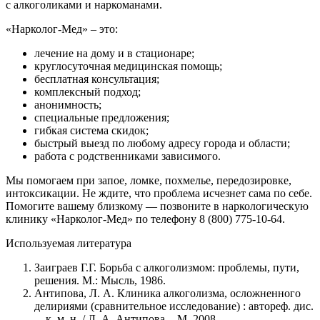
с алкоголиками и наркоманами.
«Нарколог-Мед» – это:
лечение на дому и в стационаре;
круглосуточная медицинская помощь;
бесплатная консультация;
комплексный подход;
анонимность;
специальные предложения;
гибкая система скидок;
быстрый выезд по любому адресу города и области;
работа с родственниками зависимого.
Мы помогаем при запое, ломке, похмелье, передозировке,
интоксикации. Не ждите, что проблема исчезнет сама по себе.
Помогите вашему близкому — позвоните в наркологическую
клинику «Нарколог-Мед» по телефону 8 (800) 775-10-64.
Используемая литература
Заиграев Г.Г. Борьба с алкоголизмом: проблемы, пути,
решения. М.: Мысль, 1986.
Антипова, Л. А. Клиника алкоголизма, осложненного
делириями (сравнительное исследование) : автореф. дис.
... к. м. н. / Л. А. Антипова. - М. 2008