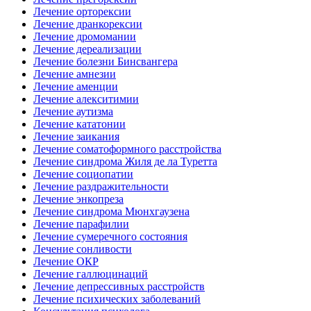
Лечение орторексии
Лечение дранкорексии
Лечение дромомании
Лечение дереализации
Лечение болезни Бинсвангера
Лечение амнезии
Лечение аменции
Лечение алекситимии
Лечение аутизма
Лечение кататонии
Лечение заикания
Лечение соматоформного расстройства
Лечение синдрома Жиля де ла Туретта
Лечение социопатии
Лечение раздражительности
Лечение энкопреза
Лечение синдрома Мюнхгаузена
Лечение парафилии
Лечение сумеречного состояния
Лечение сонливости
Лечение ОКР
Лечение галлюцинаций
Лечение депрессивных расстройств
Лечение психических заболеваний