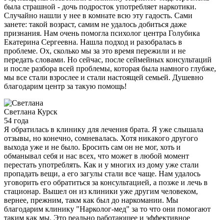
была страшной - дочь подросток употребляет наркотики.
Случайно нашли у нее в комнате всю эту гадость. Сами
занете: такой возраст, самим не удалось добиться даже
признания. Нам очень помогла психолог центра Голубика
Екатерина Сергеевна. Нашла подход и разобралась в
проблеме. Ох, сколько мы за это время пережили и не
передать словами. Но сейчас, после сеймейных консультаций
и после разбора всей проблемы, которая была намного глубже,
мы все стали взрослее и стали настоящей семьей. Душевно
благодарим центр за такую помощь!
Светлана
Курск
54 года
Я обратилась в клинику для лечения брата. Я уже слышала
отзывы, но конечно, сомневалась. Хотя никакого другого
выхода уже и не было. Бросить сам он не мог, хоть и
обманывал себя и нас всех, что может в любой момент
перестать употреблять. Как и у многих из дому уже стали
пропадать вещи, а его загулы стали все чаще. Нам удалось
уговорить его обратиться за консультацией, а позже и лечь в
стационар. Вышел он из клиники уже другим человеком,
вернее, прежним, такм как был до наркомании. Мы
благодарим клинику "Нарколог-мед" за то что они помогают
таким как мы. Это реально работающее и эффективное