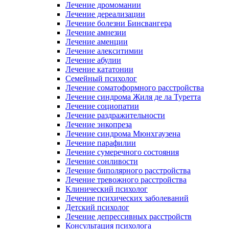
Лечение дромомании
Лечение дереализации
Лечение болезни Бинсвангера
Лечение амнезии
Лечение аменции
Лечение алекситимии
Лечение абулии
Лечение кататонии
Семейный психолог
Лечение соматоформного расстройства
Лечение синдрома Жиля де ла Туретта
Лечение социопатии
Лечение раздражительности
Лечение энкопреза
Лечение синдрома Мюнхгаузена
Лечение парафилии
Лечение сумеречного состояния
Лечение сонливости
Лечение биполярного расстройства
Лечение тревожного расстройства
Клинический психолог
Лечение психических заболеваний
Детский психолог
Лечение депрессивных расстройств
Консультация психолога