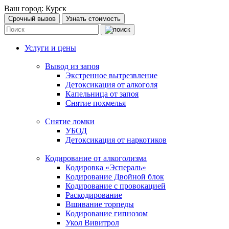
Ваш город:
Курск
Срочный вызов
Узнать стоимость
Услуги и цены
Вывод из запоя
Экстренное вытрезвление
Детоксикация от алкоголя
Капельница от запоя
Снятие похмелья
Снятие ломки
УБОД
Детоксикация от наркотиков
Кодирование от алкоголизма
Кодировка «Эспераль»
Кодирование Двойной блок
Кодирование с провокацией
Раскодирование
Вшивание торпеды
Кодирование гипнозом
Укол Вивитрол