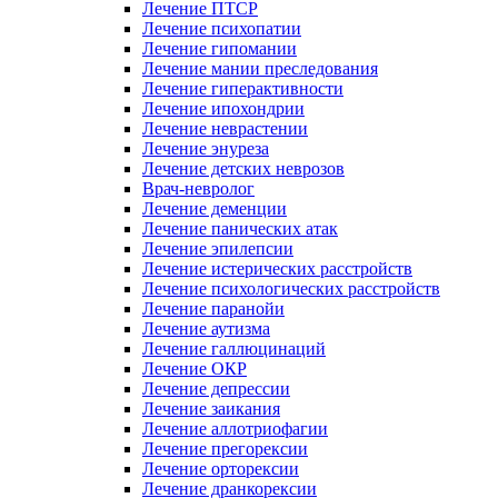
Лечение ПТСР
Лечение психопатии
Лечение гипомании
Лечение мании преследования
Лечение гиперактивности
Лечение ипохондрии
Лечение неврастении
Лечение энуреза
Лечение детских неврозов
Врач-невролог
Лечение деменции
Лечение панических атак
Лечение эпилепсии
Лечение истерических расстройств
Лечение психологических расстройств
Лечение паранойи
Лечение аутизма
Лечение галлюцинаций
Лечение ОКР
Лечение депрессии
Лечение заикания
Лечение аллотриофагии
Лечение прегорексии
Лечение орторексии
Лечение дранкорексии