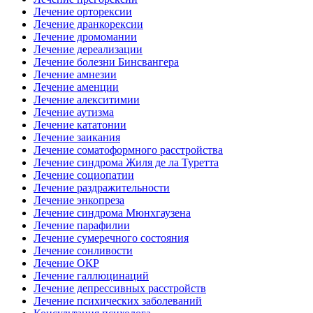
Лечение орторексии
Лечение дранкорексии
Лечение дромомании
Лечение дереализации
Лечение болезни Бинсвангера
Лечение амнезии
Лечение аменции
Лечение алекситимии
Лечение аутизма
Лечение кататонии
Лечение заикания
Лечение соматоформного расстройства
Лечение синдрома Жиля де ла Туретта
Лечение социопатии
Лечение раздражительности
Лечение энкопреза
Лечение синдрома Мюнхгаузена
Лечение парафилии
Лечение сумеречного состояния
Лечение сонливости
Лечение ОКР
Лечение галлюцинаций
Лечение депрессивных расстройств
Лечение психических заболеваний