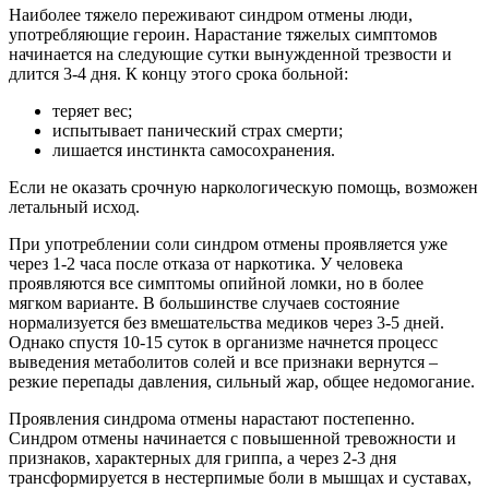
Наиболее тяжело переживают синдром отмены люди,
употребляющие героин. Нарастание тяжелых симптомов
начинается на следующие сутки вынужденной трезвости и
длится 3-4 дня. К концу этого срока больной:
теряет вес;
испытывает панический страх смерти;
лишается инстинкта самосохранения.
Если не оказать срочную наркологическую помощь, возможен
летальный исход.
При употреблении соли синдром отмены проявляется уже
через 1-2 часа после отказа от наркотика. У человека
проявляются все симптомы опийной ломки, но в более
мягком варианте. В большинстве случаев состояние
нормализуется без вмешательства медиков через 3-5 дней.
Однако спустя 10-15 суток в организме начнется процесс
выведения метаболитов солей и все признаки вернутся –
резкие перепады давления, сильный жар, общее недомогание.
Проявления синдрома отмены нарастают постепенно.
Синдром отмены начинается с повышенной тревожности и
признаков, характерных для гриппа, а через 2-3 дня
трансформируется в нестерпимые боли в мышцах и суставах,