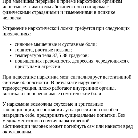
При малейшем перерыве в приеме наркотиков организм
испытывает симптомы абстинентного синдрома с
физическими страданиями и изменениями в психике
человека.
Устранение наркотической ломки требуется при следующих
проявлениях:
сильные мышечные и суставные боли;
тошнота, рвотные позывы;
температура тела 37,5-38 градусов;
повышенная тревожность, депрессия, чередующаяся с
приступами агрессии.
При недостатке наркотика мозг сигнализирует вегетативной
системе об опасности. В результате нарушается
терморегуляция, плохо работают внутренние органы,
возникают непереносимые соматические боли.
У наркомана возможны слуховые и зрительные
галлюцинации, в состоянии аутоагрессии он способен
навредить себе, предпринять суицидальные попытки. Без
медикаментозного снятия наркотической
абстиненции человек может погибнуть сам или нанести вред
окружающим.