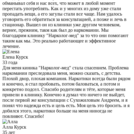
обманывал себя и нас всех, что может в любой момент
перестать употреблять. Как и у многих из дому уже стали
пропадать вещи, а его загулы стали все чаще. Нам удалось
уговорить его обратиться за консультацией, а позже и лечь в
стационар. Вышел он из клиники уже другим человеком,
вернее, прежним, такм как был до наркомании. Мы
благодарим клинику "Нарколог-мед" за то что они помогают
таким как мы. Это реально работающее и эффективное
лечение.
Елена
Курск
33 года
Для меня киника "Нарколог-мед" стала спасением. Проблема
наркомании преследовала меня, можно сказать, с детства.
Плохой двор, плохая компания. Наркотики всегда были рядом
и конечно, я стал пробовать, потом баловаться, а потом и
конкретно подсел. Спасибо родителям и тёте, которые меня
привели в клинику. Конечно я думал что ничего не выйдет,
после первой же консультации с Сухожиловым Андреем, и я
понял что надежда есть и цель есть. Моя цель это бросить. и я
добился этого, наркотики больше на меня ниногда не
повлияют. Спасибо!
Алла
Курск
35 лет