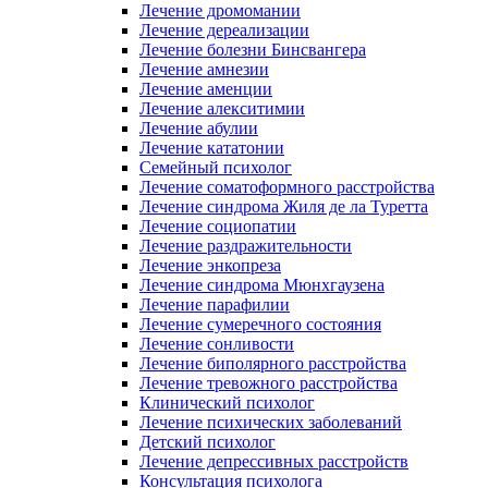
Лечение дромомании
Лечение дереализации
Лечение болезни Бинсвангера
Лечение амнезии
Лечение аменции
Лечение алекситимии
Лечение абулии
Лечение кататонии
Семейный психолог
Лечение соматоформного расстройства
Лечение синдрома Жиля де ла Туретта
Лечение социопатии
Лечение раздражительности
Лечение энкопреза
Лечение синдрома Мюнхгаузена
Лечение парафилии
Лечение сумеречного состояния
Лечение сонливости
Лечение биполярного расстройства
Лечение тревожного расстройства
Клинический психолог
Лечение психических заболеваний
Детский психолог
Лечение депрессивных расстройств
Консультация психолога