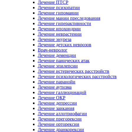
Лечение ПТСР
Лечение психопатии
Лечение гипомании
Лечение мании преследования
Лечение гиперактивности
Лечение ипохондрии
Лечение неврастении
Лечение энуреза
Лечение детских неврозов
Врач-невролог
Лечение деменции
Лечение панических атак
Лечение эпилепсии
Лечение истерических расстройств
Лечение психологических расстройств
Лечение паранойи
Лечение аутизма
Лечение галлюцинаций
Лечение ОКР
Лечение депрессии
Лечение заикания
Лечение аллотриофагии
Лечение прегорексии
Лечение орторексии
Лечение дранкорексии