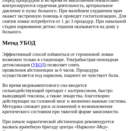
Перед процедурой и во время ее выполнения обязательно
контролируются сердечная деятельность, артериальное
давление и пульс больного. При малейшем ухудшении врач
окажет экстренную помощь и проведет госпитализацию. Для
снятия ломки потребуется от 1 до 3 процедур. При начальной
стадии наркомании детокс-терапия оказывается на дому у
больного.
Метод УБОД
Эффективный способ избавиться от героиновой ломки
возможен только в стационаре. Ультрабыстрая опиоидная
детоксикация (
УБОД
) позволяет снять
проявления абстиненции за 6 часов. Процедура
осуществляется под наркозом, пациент не чувствует боли.
Во время медикаментозного сна вводится
сильнодействующий препарат с налтрексоном, быстро
выводящий токсины, а также лекарства, благотворно
действующие на головной мозг и жизненно важные системы.
Методика снижает риск осложнений и возникновения
критического состояния при тяжелой форме зависимости.
При начале наркотической абстиненции рекомендуется
вызвать врачебную бригаду центра «Нарколог-Мед».