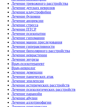
Лечение тревожного расстройства
Лечение детских неврозов
Лечение клаустрофобии
Лечение булимии
Лечение анорексии
Лечение стресса
Лечение ПТСР
Лечение психопатии
Лечение гипомании
Лечение мании преследования
Лечение гиперактивности
Лечение биполярного расстройства
Лечение неврастении
Лечение энуреза
Врач-психотерапевт
Врач-невролог
Лечение деменции
Лечение панических атак
Лечение эпилепсии
Лечение истерических расстройств
Лечение психологических расстройств
Лечение паранойи
Лечение абулии
Лечение аллотриофагии
Лечение прегорексии