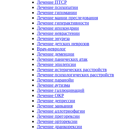
Лечение ПТСР
Лечение психопатии
Лечение гипомании
Лечение мании преследования
Лечение гиперактивности
Лечение ипохондрии
Лечение неврастении
Лечение энуреза
Лечение детских неврозов
Врач-невролог
Лечение деменции
Лечение панических атак
Лечение эпилепсии
Лечение истерических расстройств
Лечение психологических расстройств
Лечение паранойи
Лечение аутизма
Лечение галлюцинаций
Лечение ОКР
Лечение депрессии
Лечение заикания
Лечение аллотриофагии
Лечение прегорексии
Лечение орторексии
Лечение дранкорексии