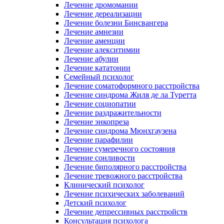
Лечение дромомании
Лечение дереализации
Лечение болезни Бинсвангера
Лечение амнезии
Лечение аменции
Лечение алекситимии
Лечение абулии
Лечение кататонии
Семейный психолог
Лечение соматоформного расстройства
Лечение синдрома Жиля де ла Туретта
Лечение социопатии
Лечение раздражительности
Лечение энкопреза
Лечение синдрома Мюнхгаузена
Лечение парафилии
Лечение сумеречного состояния
Лечение сонливости
Лечение биполярного расстройства
Лечение тревожного расстройства
Клинический психолог
Лечение психических заболеваний
Детский психолог
Лечение депрессивных расстройств
Консультация психолога