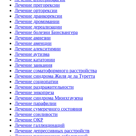
Лечение прегорексии
Лечение орторексии
Лечение дранкорексии
Лечение дромомании
Лечение дереализации
Лечение болезни Бинсвангера
Лечение амнезии
Лечение аменции
Лечение алекситимии
Лечение аутизма
Лечение кататонии
Лечение заикания
Лечение соматоформного расстройства
Лечение синдрома Жиля де ла Туретта
Лечение социопатии
Лечение раздражительности
Лечение энкопреза
Лечение синдрома Мюнхгаузена
Лечение парафилии
Лечение сумеречного состояния
Лечение сонливости
Лечение ОКР
Лечение галлюцинаций
Лечение депрессивных расстройств