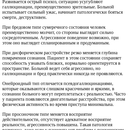
Развивается острый психоз, ситуацию усугубляют
галлюцинации, преимущественно зрительные. Больной
испытывает сильный ужас, начинает патологически бояться
смерти, деструктивен.
При бредовом типе сумеречного состояния человек
преимущественно молчит, со стороны выглядит сильно
сосредоточенным. Агрессивное поведение возможно, при
этом оно выглядит спланированным и продуманным.
При дисфорическом расстройстве резко меняется глубина
помрачения сознания. Пациент в этом состоянии сохраняет
способность узнавать близких, нормально ориентируется в
пространстве. Больной ведет себя агрессивно, но
галлюцинации и бред практически никогда не проявляются.
Онейроидный тип отличается псевдогаллюцинациями,
которые оказываются слишком красочными и яркими, в
сознании больного могут переплетаться с реальностью. Часто
у пациента появляются двигательные расстройства, при этом
физическая активность во время приступа минимальна.
При просоночном типе меняется восприятие
действительности, отсутствует адекватное восприятие
реальности, агрессивность повышена. Такая патология
возможна, даже если у пациента нет проблем с психическим