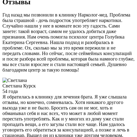
Отзывы
Год назад мы позвонили в клинику Нарколог-мед. Проблема
была страшной - дочь подросток употребляет наркотики.
Случайно нашли у нее в комнате всю эту гадость. Сами
занете: такой возраст, самим не удалось добиться даже
признания. Нам очень помогла психолог центра Голубика
Екатерина Сергеевна. Нашла подход и разобралась в
проблеме. Ох, сколько мы за это время пережили и не
передать словами. Но сейчас, после сеймейных консультаций
и после разбора всей проблемы, которая была намного глубже,
мы все стали взрослее и стали настоящей семьей. Душевно
благодарим центр за такую помощь!
Светлана
Курск
54 года
Я обратилась в клинику для лечения брата. Я уже слышала
отзывы, но конечно, сомневалась. Хотя никакого другого
выхода уже и не было. Бросить сам он не мог, хоть и
обманывал себя и нас всех, что может в любой момент
перестать употреблять. Как и у многих из дому уже стали
пропадать вещи, а его загулы стали все чаще. Нам удалось
уговорить его обратиться за консультацией, а позже и лечь в
стационар. Вышел он из клиники уже другим человеком,