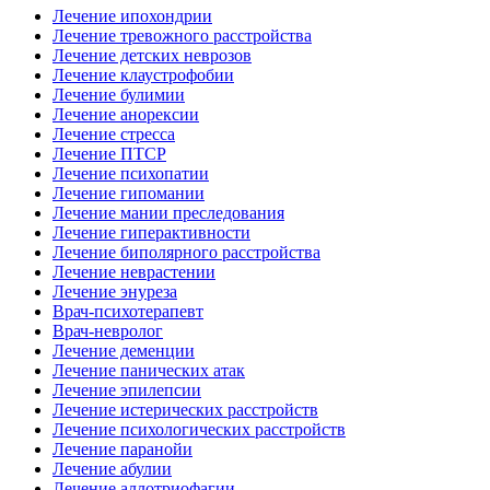
Лечение ипохондрии
Лечение тревожного расстройства
Лечение детских неврозов
Лечение клаустрофобии
Лечение булимии
Лечение анорексии
Лечение стресса
Лечение ПТСР
Лечение психопатии
Лечение гипомании
Лечение мании преследования
Лечение гиперактивности
Лечение биполярного расстройства
Лечение неврастении
Лечение энуреза
Врач-психотерапевт
Врач-невролог
Лечение деменции
Лечение панических атак
Лечение эпилепсии
Лечение истерических расстройств
Лечение психологических расстройств
Лечение паранойи
Лечение абулии
Лечение аллотриофагии