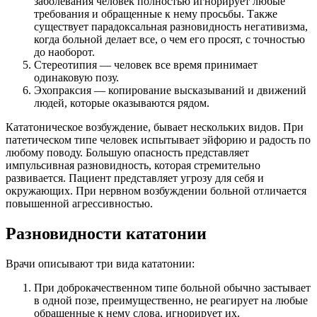
заболевания человек полностью игнорирует любые
требования и обращенные к нему просьбы. Также
существует парадоксальная разновидность негативизма,
когда больной делает все, о чем его просят, с точностью
до наоборот.
Стереотипия — человек все время принимает
одинаковую позу.
Эхопраксия — копирование высказываний и движений
людей, которые оказываются рядом.
Кататоническое возбуждение, бывает нескольких видов. При
патетическом типе человек испытывает эйфорию и радость по
любому поводу. Большую опасность представляет
импульсивная разновидность, которая стремительно
развивается. Пациент представляет угрозу для себя и
окружающих. При нервном возбуждении больной отличается
повышенной агрессивностью.
Разновидности кататонии
Врачи описывают три вида кататонии:
При доброкачественном типе больной обычно застывает
в одной позе, преимущественно, не реагирует на любые
обращенные к нему слова, игнорирует их.