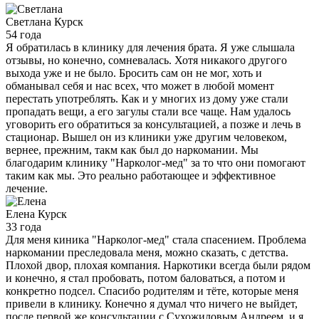
Светлана
Курск
54 года
Я обратилась в клинику для лечения брата. Я уже слышала
отзывы, но конечно, сомневалась. Хотя никакого другого
выхода уже и не было. Бросить сам он не мог, хоть и
обманывал себя и нас всех, что может в любой момент
перестать употреблять. Как и у многих из дому уже стали
пропадать вещи, а его загулы стали все чаще. Нам удалось
уговорить его обратиться за консультацией, а позже и лечь в
стационар. Вышел он из клиники уже другим человеком,
вернее, прежним, такм как был до наркомании. Мы
благодарим клинику "Нарколог-мед" за то что они помогают
таким как мы. Это реально работающее и эффективное
лечение.
Елена
Курск
33 года
Для меня киника "Нарколог-мед" стала спасением. Проблема
наркомании преследовала меня, можно сказать, с детства.
Плохой двор, плохая компания. Наркотики всегда были рядом
и конечно, я стал пробовать, потом баловаться, а потом и
конкретно подсел. Спасибо родителям и тёте, которые меня
привели в клинику. Конечно я думал что ничего не выйдет,
после первой же консультации с Сухожиловым Андреем, и я