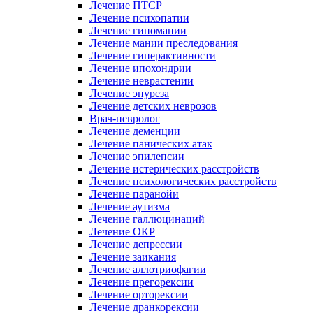
Лечение ПТСР
Лечение психопатии
Лечение гипомании
Лечение мании преследования
Лечение гиперактивности
Лечение ипохондрии
Лечение неврастении
Лечение энуреза
Лечение детских неврозов
Врач-невролог
Лечение деменции
Лечение панических атак
Лечение эпилепсии
Лечение истерических расстройств
Лечение психологических расстройств
Лечение паранойи
Лечение аутизма
Лечение галлюцинаций
Лечение ОКР
Лечение депрессии
Лечение заикания
Лечение аллотриофагии
Лечение прегорексии
Лечение орторексии
Лечение дранкорексии