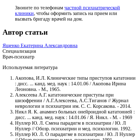
Звоните по телефонам
частной психиатрической
клиники
, чтобы оформить запись на прием или
вызвать бригаду врачей на дом.
Автор статьи
Ященко Екатерина Александровна
Специализация
Врач-психиатр
Используемая литература
Акопова, И.Л. Клинические типы приступов кататонии
: дисс. ... канд. мед. наук : 14.01.06 / Акопова Ирина
Леоновна. - М., 1965.
Алексеева А.Г. кататонические приступы при
шизофрении / А.Г.Алексеева, А.С.Тиганов // Журнал
неврологии и психиатрии им. С. С. Корсакова. - 2014.
Никл Я. К. анамнез больных онейроидной кататонией :
дисс. ... канд. мед. наук : 14.01.06 / Я. Никл. - М. - 1969
Нуллер Ю. Л. Смена парадигм в психиатрии / Ю. Л
Нуллер // Обозр. психиатрии и мед. психологии. 1992.
Нуллер Ю. Л. О парадигме в психиатрии / Ю. Л Нуллер
// Обозр.психиатрии и мед. психологии. 1991.