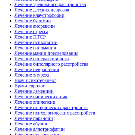
Лечение тревожного расстройства
Лечение детских неврозов
Лечение клаустрофобии
Лечение булимии
Лечение анорексии
Лечение стресса
Лечение ПТСР
Лечение психопатии
Лечение гипомании
Лечение мании преследования
Лечение гиперактивности
Лечение биполярного расстройства
Лечение неврастении
Лечение энуреза
Врач-психотерапевт
Врач-невролог
Лечение деменции
Лечение панических атак
Лечение эпилепсии
Лечение истерических расстройств
Лечение психологических расстройств
Лечение паранойи
Лечение абулии
Лечение аллотриофагии
Лечение прегорексии