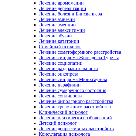
Лечение дромомании
Лечение дереализации
Лечение болезни Бинсвангера
Лечение амнезии
Лечение аменции
Лечение алекситимии
Лечение абулии
Лечение кататонии
Семейный психолог
Лечение соматоформного расстройства
Лечение синдрома Жиля де ла Туретта
Лечение социопатии
Лечение раздражительности
Лечение энкопреза
Лечение синдрома Мюнхгаузена
Лечение парафилии
Лечение сумеречного состояния
Лечение сонливости
Лечение биполярного расстройства
Лечение тревожного расстройства
Клинический психолог
Лечение психических заболеваний
Детский психолог
Лечение депрессивных расстройств
Консультация психолога