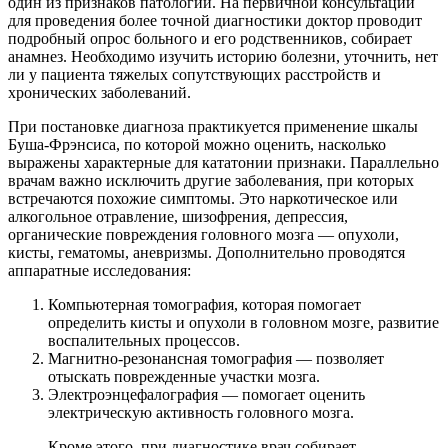
один из признаков патологии. На первичной консультации
для проведения более точной диагностики доктор проводит
подробный опрос больного и его родственников, собирает
анамнез. Необходимо изучить историю болезни, уточнить, нет
ли у пациента тяжелых сопутствующих расстройств и
хронических заболеваний.
При постановке диагноза практикуется применение шкалы
Буша-Фрэнсиса, по которой можно оценить, насколько
выражены характерные для кататонии признаки. Параллельно
врачам важно исключить другие заболевания, при которых
встречаются похожие симптомы. Это наркотическое или
алкогольное отравление, шизофрения, депрессия,
органические повреждения головного мозга — опухоли,
кисты, гематомы, аневризмы. Дополнительно проводятся
аппаратные исследования:
Компьютерная томография, которая помогает
определить кисты и опухоли в головном мозге, развитие
воспалительных процессов.
Магнитно-резонансная томография — позволяет
отыскать поврежденные участки мозга.
Электроэнцефалография — помогает оценить
электрическую активность головного мозга.
Кроме этого, при диагностике врач собирает