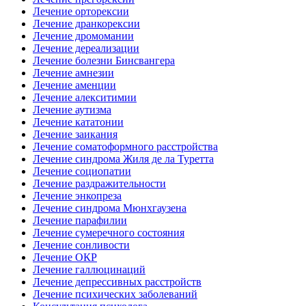
Лечение орторексии
Лечение дранкорексии
Лечение дромомании
Лечение дереализации
Лечение болезни Бинсвангера
Лечение амнезии
Лечение аменции
Лечение алекситимии
Лечение аутизма
Лечение кататонии
Лечение заикания
Лечение соматоформного расстройства
Лечение синдрома Жиля де ла Туретта
Лечение социопатии
Лечение раздражительности
Лечение энкопреза
Лечение синдрома Мюнхгаузена
Лечение парафилии
Лечение сумеречного состояния
Лечение сонливости
Лечение ОКР
Лечение галлюцинаций
Лечение депрессивных расстройств
Лечение психических заболеваний