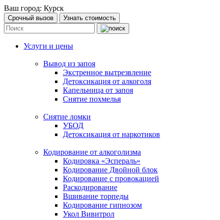
Ваш город:
Курск
Срочный вызов
Узнать стоимость
Услуги и цены
Вывод из запоя
Экстренное вытрезвление
Детоксикация от алкоголя
Капельница от запоя
Снятие похмелья
Снятие ломки
УБОД
Детоксикация от наркотиков
Кодирование от алкоголизма
Кодировка «Эспераль»
Кодирование Двойной блок
Кодирование с провокацией
Раскодирование
Вшивание торпеды
Кодирование гипнозом
Укол Вивитрол