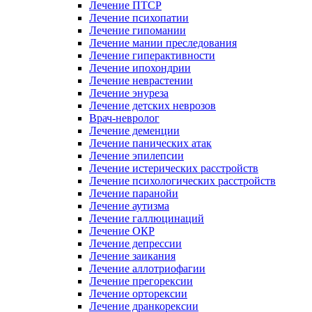
Лечение ПТСР
Лечение психопатии
Лечение гипомании
Лечение мании преследования
Лечение гиперактивности
Лечение ипохондрии
Лечение неврастении
Лечение энуреза
Лечение детских неврозов
Врач-невролог
Лечение деменции
Лечение панических атак
Лечение эпилепсии
Лечение истерических расстройств
Лечение психологических расстройств
Лечение паранойи
Лечение аутизма
Лечение галлюцинаций
Лечение ОКР
Лечение депрессии
Лечение заикания
Лечение аллотриофагии
Лечение прегорексии
Лечение орторексии
Лечение дранкорексии