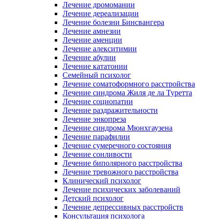
Лечение дромомании
Лечение дереализации
Лечение болезни Бинсвангера
Лечение амнезии
Лечение аменции
Лечение алекситимии
Лечение абулии
Лечение кататонии
Семейный психолог
Лечение соматоформного расстройства
Лечение синдрома Жиля де ла Туретта
Лечение социопатии
Лечение раздражительности
Лечение энкопреза
Лечение синдрома Мюнхгаузена
Лечение парафилии
Лечение сумеречного состояния
Лечение сонливости
Лечение биполярного расстройства
Лечение тревожного расстройства
Клинический психолог
Лечение психических заболеваний
Детский психолог
Лечение депрессивных расстройств
Консультация психолога