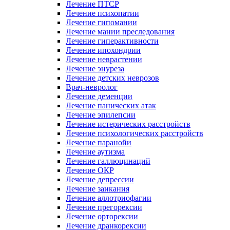
Лечение ПТСР
Лечение психопатии
Лечение гипомании
Лечение мании преследования
Лечение гиперактивности
Лечение ипохондрии
Лечение неврастении
Лечение энуреза
Лечение детских неврозов
Врач-невролог
Лечение деменции
Лечение панических атак
Лечение эпилепсии
Лечение истерических расстройств
Лечение психологических расстройств
Лечение паранойи
Лечение аутизма
Лечение галлюцинаций
Лечение ОКР
Лечение депрессии
Лечение заикания
Лечение аллотриофагии
Лечение прегорексии
Лечение орторексии
Лечение дранкорексии