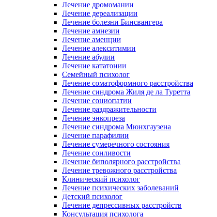
Лечение дромомании
Лечение дереализации
Лечение болезни Бинсвангера
Лечение амнезии
Лечение аменции
Лечение алекситимии
Лечение абулии
Лечение кататонии
Семейный психолог
Лечение соматоформного расстройства
Лечение синдрома Жиля де ла Туретта
Лечение социопатии
Лечение раздражительности
Лечение энкопреза
Лечение синдрома Мюнхгаузена
Лечение парафилии
Лечение сумеречного состояния
Лечение сонливости
Лечение биполярного расстройства
Лечение тревожного расстройства
Клинический психолог
Лечение психических заболеваний
Детский психолог
Лечение депрессивных расстройств
Консультация психолога