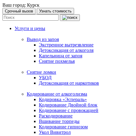
Ваш город:
Курск
Срочный вызов
Узнать стоимость
Услуги и цены
Вывод из запоя
Экстренное вытрезвление
Детоксикация от алкоголя
Капельница от запоя
Снятие похмелья
Снятие ломки
УБОД
Детоксикация от наркотиков
Кодирование от алкоголизма
Кодировка «Эспераль»
Кодирование Двойной блок
Кодирование с провокацией
Раскодирование
Вшивание торпеды
Кодирование гипнозом
Укол Вивитрол