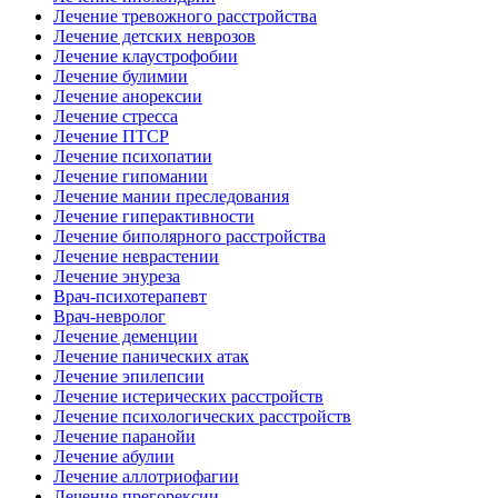
Лечение тревожного расстройства
Лечение детских неврозов
Лечение клаустрофобии
Лечение булимии
Лечение анорексии
Лечение стресса
Лечение ПТСР
Лечение психопатии
Лечение гипомании
Лечение мании преследования
Лечение гиперактивности
Лечение биполярного расстройства
Лечение неврастении
Лечение энуреза
Врач-психотерапевт
Врач-невролог
Лечение деменции
Лечение панических атак
Лечение эпилепсии
Лечение истерических расстройств
Лечение психологических расстройств
Лечение паранойи
Лечение абулии
Лечение аллотриофагии
Лечение прегорексии