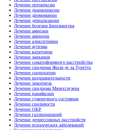
Лечение орторексии
Лечение дранкорексии
Лечение дромомании
Лечение дереализации
Лечение болезни Бинсвангера
Лечение амнезии
Лечение аменции
Лечение алекситимии
Лечение аутизма
Лечение кататонии
Лечение заикания
Лечение соматоформного расстройства
Лечение синдрома Жиля де ла Туретта
Лечение социопатии
Лечение раздражительности
Лечение энкопреза
Лечение синдрома Мюнхгаузена
Лечение парафилии
Лечение сумеречного состояния
Лечение сонливости
Лечение ОКР
Лечение галлюцинаций
Лечение депрессивных расстройств
Лечение психических заболеваний