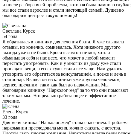
и после разбора всей проблемы, которая была намного глубже,
мы все стали взрослее и стали настоящей семьей. Душевно
благодарим центр за такую помощь!
Светлана
Курск
54 года
Я обратилась в клинику для лечения брата. Я уже слышала
отзывы, но конечно, сомневалась. Хотя никакого другого
выхода уже и не было. Бросить сам он не мог, хоть и
обманывал себя и нас всех, что может в любой момент
перестать употреблять. Как и у многих из дому уже стали
пропадать вещи, а его загулы стали все чаще. Нам удалось
уговорить его обратиться за консультацией, а позже и лечь в
стационар. Вышел он из клиники уже другим человеком,
вернее, прежним, такм как был до наркомании. Мы
благодарим клинику "Нарколог-мед" за то что они помогают
таким как мы. Это реально работающее и эффективное
лечение.
Елена
Курск
33 года
Для меня киника "Нарколог-мед" стала спасением. Проблема
наркомании преследовала меня, можно сказать, с детства.
Плохой двор, плохая компания. Наркотики всегда были рядом