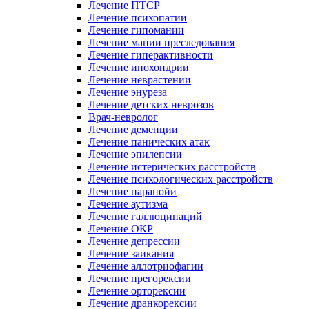
Лечение ПТСР
Лечение психопатии
Лечение гипомании
Лечение мании преследования
Лечение гиперактивности
Лечение ипохондрии
Лечение неврастении
Лечение энуреза
Лечение детских неврозов
Врач-невролог
Лечение деменции
Лечение панических атак
Лечение эпилепсии
Лечение истерических расстройств
Лечение психологических расстройств
Лечение паранойи
Лечение аутизма
Лечение галлюцинаций
Лечение ОКР
Лечение депрессии
Лечение заикания
Лечение аллотриофагии
Лечение прегорексии
Лечение орторексии
Лечение дранкорексии