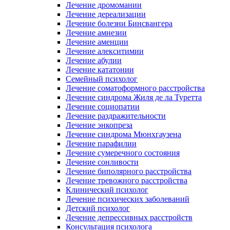
Лечение дромомании
Лечение дереализации
Лечение болезни Бинсвангера
Лечение амнезии
Лечение аменции
Лечение алекситимии
Лечение абулии
Лечение кататонии
Семейный психолог
Лечение соматоформного расстройства
Лечение синдрома Жиля де ла Туретта
Лечение социопатии
Лечение раздражительности
Лечение энкопреза
Лечение синдрома Мюнхгаузена
Лечение парафилии
Лечение сумеречного состояния
Лечение сонливости
Лечение биполярного расстройства
Лечение тревожного расстройства
Клинический психолог
Лечение психических заболеваний
Детский психолог
Лечение депрессивных расстройств
Консультация психолога