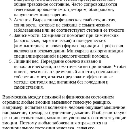
общее тревожное состояние. Часто сопровождаются
телесными проявлениями: тремором, обмороками,
нарушением пищеварения.
Астения. Выраженная физическая слабость, апатия,
сонливость, которые не связаны с соматическим
заболеванием или не соответствуют степени ее тяжести.
Зависимости. Специалист помогает при химических
(алкогольная, наркотическая) и поведенческих
(компьютерная, игровая) формах аддикции. Профессия
включена в рекомендации Минздрава для организации
специализированной наркологической помощи.
Лишний вес. Переедание обычно вызвано и
психологическими, и соматическими причинами. Чтобы
понять, чем вызван чрезмерный аппетит, специалист
соберет анамнез, а затем предложит эффективные
методы контроля над питанием без голодания и
самоистязания.
Взаимосвязь между психикой и физическим состоянием
огромна: любые эмоции вызывают телесную реакцию.
Например, испытывая волнение, человек ощущает мышечное
напряжение, тремор, затрудненное дыхание. Изобразив такую
реакцию сознательно, можно почувствовать соответствующие
эмоции. Поэтому любые заболевания отражаются на
эмоциональном состоянии человека, делая его