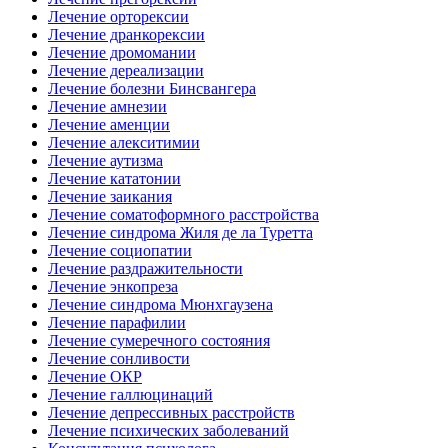
Лечение орторексии
Лечение дранкорексии
Лечение дромомании
Лечение дереализации
Лечение болезни Бинсвангера
Лечение амнезии
Лечение аменции
Лечение алекситимии
Лечение аутизма
Лечение кататонии
Лечение заикания
Лечение соматоформного расстройства
Лечение синдрома Жиля де ла Туретта
Лечение социопатии
Лечение раздражительности
Лечение энкопреза
Лечение синдрома Мюнхгаузена
Лечение парафилии
Лечение сумеречного состояния
Лечение сонливости
Лечение ОКР
Лечение галлюцинаций
Лечение депрессивных расстройств
Лечение психических заболеваний