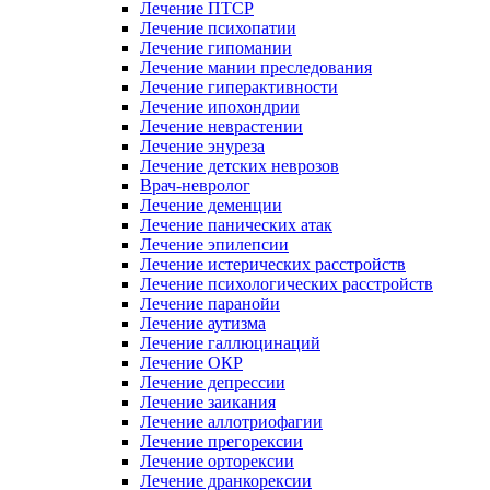
Лечение ПТСР
Лечение психопатии
Лечение гипомании
Лечение мании преследования
Лечение гиперактивности
Лечение ипохондрии
Лечение неврастении
Лечение энуреза
Лечение детских неврозов
Врач-невролог
Лечение деменции
Лечение панических атак
Лечение эпилепсии
Лечение истерических расстройств
Лечение психологических расстройств
Лечение паранойи
Лечение аутизма
Лечение галлюцинаций
Лечение ОКР
Лечение депрессии
Лечение заикания
Лечение аллотриофагии
Лечение прегорексии
Лечение орторексии
Лечение дранкорексии