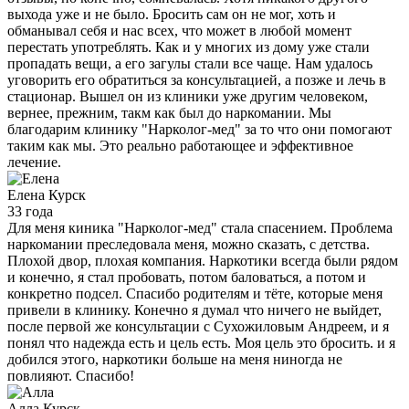
выхода уже и не было. Бросить сам он не мог, хоть и
обманывал себя и нас всех, что может в любой момент
перестать употреблять. Как и у многих из дому уже стали
пропадать вещи, а его загулы стали все чаще. Нам удалось
уговорить его обратиться за консультацией, а позже и лечь в
стационар. Вышел он из клиники уже другим человеком,
вернее, прежним, такм как был до наркомании. Мы
благодарим клинику "Нарколог-мед" за то что они помогают
таким как мы. Это реально работающее и эффективное
лечение.
Елена
Курск
33 года
Для меня киника "Нарколог-мед" стала спасением. Проблема
наркомании преследовала меня, можно сказать, с детства.
Плохой двор, плохая компания. Наркотики всегда были рядом
и конечно, я стал пробовать, потом баловаться, а потом и
конкретно подсел. Спасибо родителям и тёте, которые меня
привели в клинику. Конечно я думал что ничего не выйдет,
после первой же консультации с Сухожиловым Андреем, и я
понял что надежда есть и цель есть. Моя цель это бросить. и я
добился этого, наркотики больше на меня ниногда не
повлияют. Спасибо!
Алла
Курск