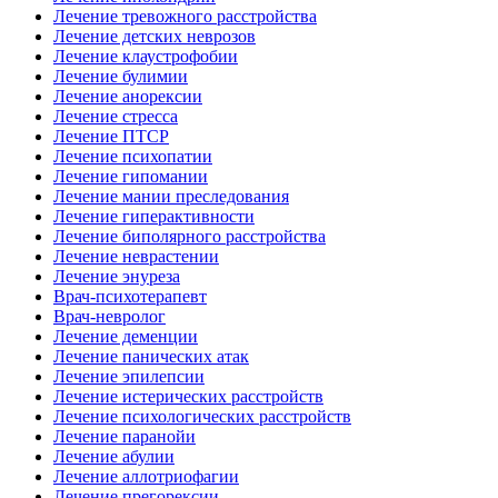
Лечение тревожного расстройства
Лечение детских неврозов
Лечение клаустрофобии
Лечение булимии
Лечение анорексии
Лечение стресса
Лечение ПТСР
Лечение психопатии
Лечение гипомании
Лечение мании преследования
Лечение гиперактивности
Лечение биполярного расстройства
Лечение неврастении
Лечение энуреза
Врач-психотерапевт
Врач-невролог
Лечение деменции
Лечение панических атак
Лечение эпилепсии
Лечение истерических расстройств
Лечение психологических расстройств
Лечение паранойи
Лечение абулии
Лечение аллотриофагии
Лечение прегорексии