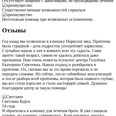
Отсутствует общение с зависимыми, не проходящими лечение
Существенно меньше возможностей сорваться
Неотложная помощь при возможных осложнениях
Отзывы
Год назад мы позвонили в клинику Нарколог-мед. Проблема
была страшной - дочь подросток употребляет наркотики.
Случайно нашли у нее в комнате всю эту гадость. Сами
занете: такой возраст, самим не удалось добиться даже
признания. Нам очень помогла психолог центра Голубика
Екатерина Сергеевна. Нашла подход и разобралась в
проблеме. Ох, сколько мы за это время пережили и не
передать словами. Но сейчас, после сеймейных консультаций
и после разбора всей проблемы, которая была намного глубже,
мы все стали взрослее и стали настоящей семьей. Душевно
благодарим центр за такую помощь!
Светлана
Курск
54 года
Я обратилась в клинику для лечения брата. Я уже слышала
отзывы, но конечно, сомневалась. Хотя никакого другого