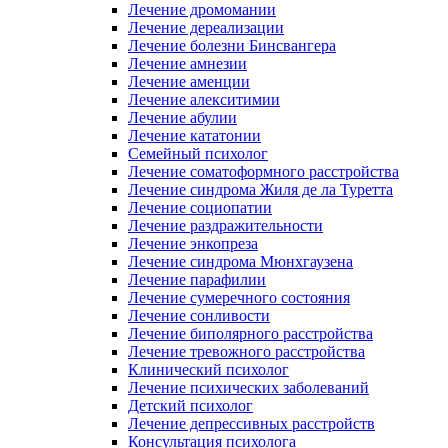
Лечение дромомании
Лечение дереализации
Лечение болезни Бинсвангера
Лечение амнезии
Лечение аменции
Лечение алекситимии
Лечение абулии
Лечение кататонии
Семейный психолог
Лечение соматоформного расстройства
Лечение синдрома Жиля де ла Туретта
Лечение социопатии
Лечение раздражительности
Лечение энкопреза
Лечение синдрома Мюнхгаузена
Лечение парафилии
Лечение сумеречного состояния
Лечение сонливости
Лечение биполярного расстройства
Лечение тревожного расстройства
Клинический психолог
Лечение психических заболеваний
Детский психолог
Лечение депрессивных расстройств
Консультация психолога