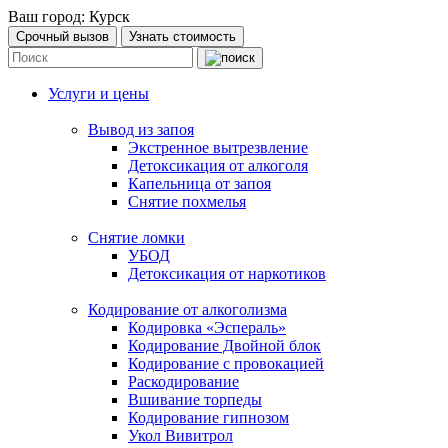
Ваш город:
Курск
Срочный вызов
Узнать стоимость
Услуги и цены
Вывод из запоя
Экстренное вытрезвление
Детоксикация от алкоголя
Капельница от запоя
Снятие похмелья
Снятие ломки
УБОД
Детоксикация от наркотиков
Кодирование от алкоголизма
Кодировка «Эспераль»
Кодирование Двойной блок
Кодирование с провокацией
Раскодирование
Вшивание торпеды
Кодирование гипнозом
Укол Вивитрол