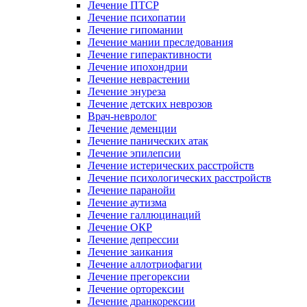
Лечение ПТСР
Лечение психопатии
Лечение гипомании
Лечение мании преследования
Лечение гиперактивности
Лечение ипохондрии
Лечение неврастении
Лечение энуреза
Лечение детских неврозов
Врач-невролог
Лечение деменции
Лечение панических атак
Лечение эпилепсии
Лечение истерических расстройств
Лечение психологических расстройств
Лечение паранойи
Лечение аутизма
Лечение галлюцинаций
Лечение ОКР
Лечение депрессии
Лечение заикания
Лечение аллотриофагии
Лечение прегорексии
Лечение орторексии
Лечение дранкорексии