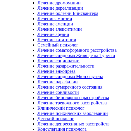
Лечение дромомании
Лечение дереализации
Лечение болезни Бинсвангера
Лечение амнезии
Лечение аменции
Лечение алекситимии
Лечение абулии
Лечение кататонии
Семейный психолог
Лечение соматоформного расстройства
Лечение синдрома Жиля де ла Туретта
Лечение социопатии
Лечение раздражительности
Лечение энкопреза
Лечение синдрома Мюнхгаузена
Лечение парафилии
Лечение сумеречного состояния
Лечение сонливости
Лечение биполярного расстройства
Лечение тревожного расстройства
Клинический психолог
Лечение психических заболеваний
Детский психолог
Лечение депрессивных расстройств
Консультация психолога