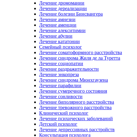
Лечение дромомании
Лечение дереализации
Лечение болезни Бинсвангера
Лечение амнезии
Лечение аменции
Лечение алекситимии
Лечение абулии
Лечение кататонии
Семейный психолог
Лечение соматоформного расстройства
Лечение синдрома Жиля де ла Туретта
Лечение социопатии
Лечение раздражительности
Лечение энкопреза
Лечение синдрома Мюнхгаузена
Лечение парафилии
Лечение сумеречного состояния
Лечение сонливости
Лечение биполярного расстройства
Лечение тревожного расстройства
Клинический психолог
Лечение психических заболеваний
Детский психолог
Лечение депрессивных расстройств
Консультация психолога