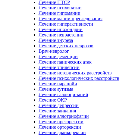
Лечение ПТСР
Лечение психопатии
Лечение гипомании
Лечение мании преследования
Лечение гиперактивности
Лечение ипохондрии
Лечение неврастении
Лечение энуреза
Лечение детских неврозов
Врач-невролог
Лечение деменции
Лечение панических атак
Лечение эпилепсии
Лечение истерических расстройств
Лечение психологических расстройств
Лечение паранойи
Лечение аутизма
Лечение галлюцинаций
Лечение ОКР
Лечение депрессии
Лечение заикания
Лечение аллотриофагии
Лечение прегорексии
Лечение орторексии
Лечение дранкорексии