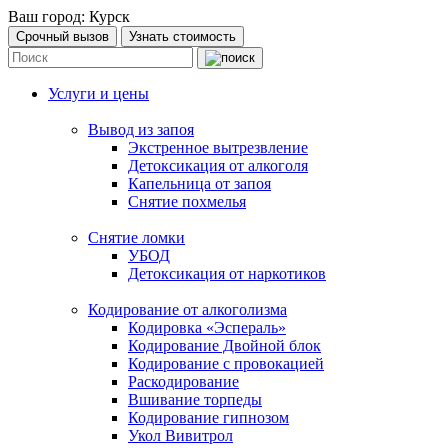
Ваш город:
Курск
Срочный вызов
Узнать стоимость
Услуги и цены
Вывод из запоя
Экстренное вытрезвление
Детоксикация от алкоголя
Капельница от запоя
Снятие похмелья
Снятие ломки
УБОД
Детоксикация от наркотиков
Кодирование от алкоголизма
Кодировка «Эспераль»
Кодирование Двойной блок
Кодирование с провокацией
Раскодирование
Вшивание торпеды
Кодирование гипнозом
Укол Вивитрол