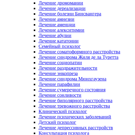
Лечение дромомании
Лечение дереализации
Лечение болезни Бинсвангера
Лечение амнезии
Лечение аменции
Лечение алекситимии
Лечение абулии
Лечение кататонии
Семейный психолог
Лечение соматоформного расстройства
Лечение синдрома Жиля де ла Туретта
Лечение социопатии
Лечение раздражительности
Лечение энкопреза
Лечение синдрома Мюнхгаузена
Лечение парафилии
Лечение сумеречного состояния
Лечение сонливости
Лечение биполярного расстройства
Лечение тревожного расстройства
Клинический психолог
Лечение психических заболеваний
Детский психолог
Лечение депрессивных расстройств
Консультация психолога