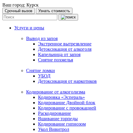
Ваш город:
Курск
Срочный вызов
Узнать стоимость
Услуги и цены
Вывод из запоя
Экстренное вытрезвление
Детоксикация от алкоголя
Капельница от запоя
Снятие похмелья
Снятие ломки
УБОД
Детоксикация от наркотиков
Кодирование от алкоголизма
Кодировка «Эспераль»
Кодирование Двойной блок
Кодирование с провокацией
Раскодирование
Вшивание торпеды
Кодирование гипнозом
Укол Вивитрол