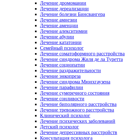
Лечение дромомании
Лечение дереализации
Лечение болезни Бинсвангера
Лечение амнезии
Лечение аменции
Лечение алекситимии
Лечение абулии
Лечение кататонии
Семейный психолог
Лечение соматоформного расстройства
Лечение синдрома Жиля де ла Туретта
Лечение социопатии
Лечение раздражительности
Лечение энкопреза
Лечение синдрома Мюнхгаузена
Лечение парафилии
Лечение сумеречного состояния
Лечение сонливости
Лечение биполярного расстройства
Лечение тревожного расстройства
Клинический психолог
Лечение психических заболеваний
Детский психолог
Лечение депрессивных расстройств
Консультация психолога