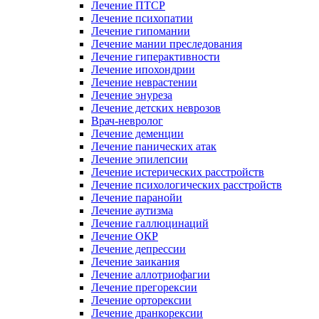
Лечение ПТСР
Лечение психопатии
Лечение гипомании
Лечение мании преследования
Лечение гиперактивности
Лечение ипохондрии
Лечение неврастении
Лечение энуреза
Лечение детских неврозов
Врач-невролог
Лечение деменции
Лечение панических атак
Лечение эпилепсии
Лечение истерических расстройств
Лечение психологических расстройств
Лечение паранойи
Лечение аутизма
Лечение галлюцинаций
Лечение ОКР
Лечение депрессии
Лечение заикания
Лечение аллотриофагии
Лечение прегорексии
Лечение орторексии
Лечение дранкорексии