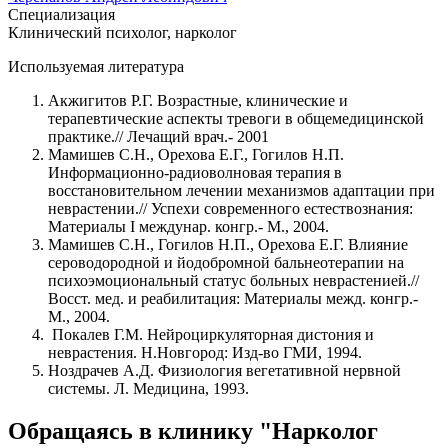
Специализация
Клинический психолог, нарколог
Используемая литература
Акжигитов Р.Г. Возрастные, клинические и
терапевтические аспекты тревоги в общемедицинской
практике.// Лечащий врач.- 2001
Мамишев С.Н., Орехова Е.Г., Гогилов Н.П.
Информационно-радиоволновая терапия в
восстановительном лечении механизмов адаптации при
неврастении.// Успехи современного естествознания:
Материалы I междунар. конгр.- М., 2004.
Мамишев С.Н., Гогилов Н.П., Орехова Е.Г. Влияние
сероводородной и йодобромной бальнеотерапии на
психоэмоциональный статус больных неврастенией.//
Восст. мед. и реабилитация: Материалы межд. конгр.-
М., 2004.
Покалев Г.М. Нейроциркуляторная дистония и
неврастения. Н.Новгород: Изд-во ГМИ, 1994.
Ноздрачев А.Д. Физиология вегетативной нервной
системы. Л. Медицина, 1993.
Обращаясь в клинику "Нарколог