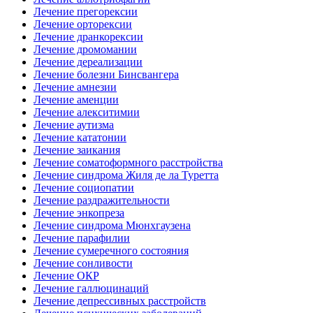
Лечение прегорексии
Лечение орторексии
Лечение дранкорексии
Лечение дромомании
Лечение дереализации
Лечение болезни Бинсвангера
Лечение амнезии
Лечение аменции
Лечение алекситимии
Лечение аутизма
Лечение кататонии
Лечение заикания
Лечение соматоформного расстройства
Лечение синдрома Жиля де ла Туретта
Лечение социопатии
Лечение раздражительности
Лечение энкопреза
Лечение синдрома Мюнхгаузена
Лечение парафилии
Лечение сумеречного состояния
Лечение сонливости
Лечение ОКР
Лечение галлюцинаций
Лечение депрессивных расстройств