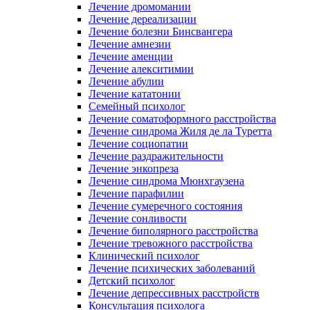
Лечение дромомании
Лечение дереализации
Лечение болезни Бинсвангера
Лечение амнезии
Лечение аменции
Лечение алекситимии
Лечение абулии
Лечение кататонии
Семейный психолог
Лечение соматоформного расстройства
Лечение синдрома Жиля де ла Туретта
Лечение социопатии
Лечение раздражительности
Лечение энкопреза
Лечение синдрома Мюнхгаузена
Лечение парафилии
Лечение сумеречного состояния
Лечение сонливости
Лечение биполярного расстройства
Лечение тревожного расстройства
Клинический психолог
Лечение психических заболеваний
Детский психолог
Лечение депрессивных расстройств
Консультация психолога