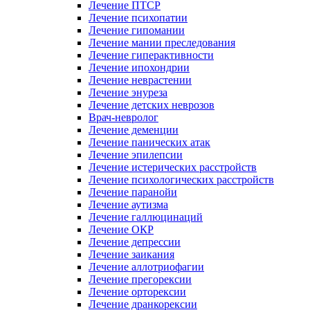
Лечение ПТСР
Лечение психопатии
Лечение гипомании
Лечение мании преследования
Лечение гиперактивности
Лечение ипохондрии
Лечение неврастении
Лечение энуреза
Лечение детских неврозов
Врач-невролог
Лечение деменции
Лечение панических атак
Лечение эпилепсии
Лечение истерических расстройств
Лечение психологических расстройств
Лечение паранойи
Лечение аутизма
Лечение галлюцинаций
Лечение ОКР
Лечение депрессии
Лечение заикания
Лечение аллотриофагии
Лечение прегорексии
Лечение орторексии
Лечение дранкорексии