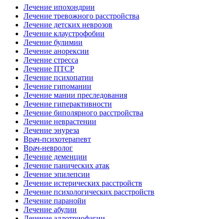
Лечение ипохондрии
Лечение тревожного расстройства
Лечение детских неврозов
Лечение клаустрофобии
Лечение булимии
Лечение анорексии
Лечение стресса
Лечение ПТСР
Лечение психопатии
Лечение гипомании
Лечение мании преследования
Лечение гиперактивности
Лечение биполярного расстройства
Лечение неврастении
Лечение энуреза
Врач-психотерапевт
Врач-невролог
Лечение деменции
Лечение панических атак
Лечение эпилепсии
Лечение истерических расстройств
Лечение психологических расстройств
Лечение паранойи
Лечение абулии
Лечение аллотриофагии