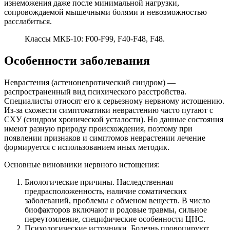
изнеможения даже после минимальной нагрузки,
сопровождаемой мышечными болями и невозможностью
расслабиться.
Классы МКБ-10: F00-F99, F40-F48, F48.
Особенности заболевания
Неврастения (астеноневротический синдром) —
распространенный вид психического расстройства.
Специалисты относят его к серьезному нервному истощению.
Из-за схожести симптоматики неврастению часто путают с
СХУ (синдром хронической усталости). Но данные состояния
имеют разную природу происхождения, поэтому при
появлении признаков и симптомов неврастении лечение
формируется с использованием иных методик.
Основные виновники нервного истощения:
Биологические причины. Наследственная
предрасположенность, наличие соматических
заболеваний, проблемы с обменом веществ. В число
биофакторов включают и родовые травмы, сильное
переутомление, специфические особенности ЦНС.
Психологические источники. Болезнь провоцируют