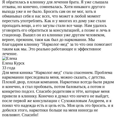
Я обратилась в клинику для лечения брата. Я уже слышала
отзывы, но конечно, сомневалась. Хотя никакого другого
выхода уже и не было. Бросить сам он не мог, хоть и
обманывал себя и нас всех, что может в любой момент
перестать употреблять. Как и у многих из дому уже стали
пропадать вещи, а его загулы стали все чаще. Нам удалось
уговорить его обратиться за консультацией, а позже и лечь в
стационар. Вышел он из клиники уже другим человеком,
вернее, прежним, такм как был до наркомании. Мы
благодарим клинику "Нарколог-мед" за то что они помогают
таким как мы. Это реально работающее и эффективное
лечение.
Елена
Курск
33 года
Для меня киника "Нарколог-мед" стала спасением. Проблема
наркомании преследовала меня, можно сказать, с детства.
Плохой двор, плохая компания. Наркотики всегда были рядом
и конечно, я стал пробовать, потом баловаться, а потом и
конкретно подсел. Спасибо родителям и тёте, которые меня
привели в клинику. Конечно я думал что ничего не выйдет,
после первой же консультации с Сухожиловым Андреем, и я
понял что надежда есть и цель есть. Моя цель это бросить. и я
добился этого, наркотики больше на меня ниногда не
повлияют. Спасибо!