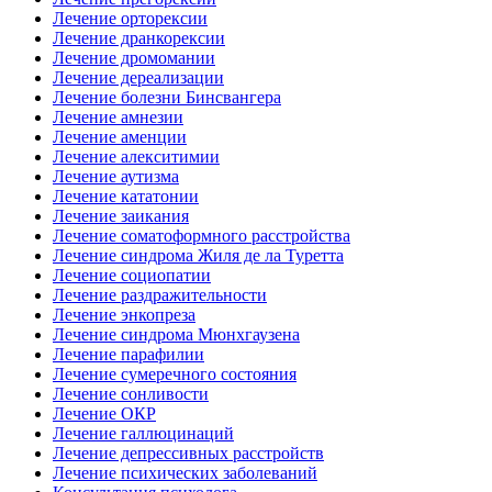
Лечение орторексии
Лечение дранкорексии
Лечение дромомании
Лечение дереализации
Лечение болезни Бинсвангера
Лечение амнезии
Лечение аменции
Лечение алекситимии
Лечение аутизма
Лечение кататонии
Лечение заикания
Лечение соматоформного расстройства
Лечение синдрома Жиля де ла Туретта
Лечение социопатии
Лечение раздражительности
Лечение энкопреза
Лечение синдрома Мюнхгаузена
Лечение парафилии
Лечение сумеречного состояния
Лечение сонливости
Лечение ОКР
Лечение галлюцинаций
Лечение депрессивных расстройств
Лечение психических заболеваний