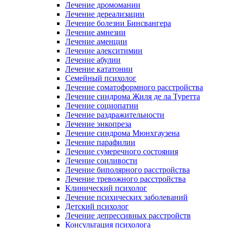
Лечение дромомании
Лечение дереализации
Лечение болезни Бинсвангера
Лечение амнезии
Лечение аменции
Лечение алекситимии
Лечение абулии
Лечение кататонии
Семейный психолог
Лечение соматоформного расстройства
Лечение синдрома Жиля де ла Туретта
Лечение социопатии
Лечение раздражительности
Лечение энкопреза
Лечение синдрома Мюнхгаузена
Лечение парафилии
Лечение сумеречного состояния
Лечение сонливости
Лечение биполярного расстройства
Лечение тревожного расстройства
Клинический психолог
Лечение психических заболеваний
Детский психолог
Лечение депрессивных расстройств
Консультация психолога