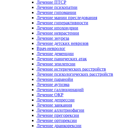
Лечение ПТСР
Лечение психопатии
Лечение гипомании
Лечение мании преследования
Лечение гиперактивности
Лечение ипохондрии
Лечение неврастении
Лечение энуреза
Лечение детских неврозов
Врач-невролог
Лечение деменции
Лечение панических атак
Лечение эпилепсии
Лечение истерических расстройств
Лечение психологических расстройств
Лечение паранойи
Лечение аутизма
Лечение галлюцинаций
Лечение ОКР
Лечение депрессии
Лечение заикания
Лечение аллотриофагии
Лечение прегорексии
Лечение орторексии
Лечение дранкорексии