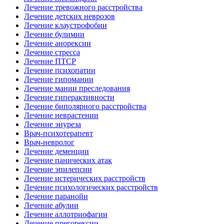
Лечение тревожного расстройства
Лечение детских неврозов
Лечение клаустрофобии
Лечение булимии
Лечение анорексии
Лечение стресса
Лечение ПТСР
Лечение психопатии
Лечение гипомании
Лечение мании преследования
Лечение гиперактивности
Лечение биполярного расстройства
Лечение неврастении
Лечение энуреза
Врач-психотерапевт
Врач-невролог
Лечение деменции
Лечение панических атак
Лечение эпилепсии
Лечение истерических расстройств
Лечение психологических расстройств
Лечение паранойи
Лечение абулии
Лечение аллотриофагии
Лечение прегорексии