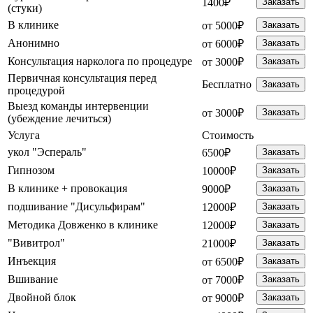
1400₽
Заказать
(стуки)
В клинике
от 5000₽
Заказать
Анонимно
от 6000₽
Заказать
Консультация нарколога по процедуре
от 3000₽
Заказать
Первичная консультация перед
Бесплатно
Заказать
процедурой
Выезд команды интервенции
от 3000₽
Заказать
(убеждение лечиться)
Услуга
Стоимость
укол "Эспераль"
6500₽
Заказать
Гипнозом
10000₽
Заказать
В клинике + провокация
9000₽
Заказать
подшивание "Дисульфирам"
12000₽
Заказать
Методика Довженко в клинике
12000₽
Заказать
"Вивитрол"
21000₽
Заказать
Инъекция
от 6500₽
Заказать
Вшивание
от 7000₽
Заказать
Двойной блок
от 9000₽
Заказать